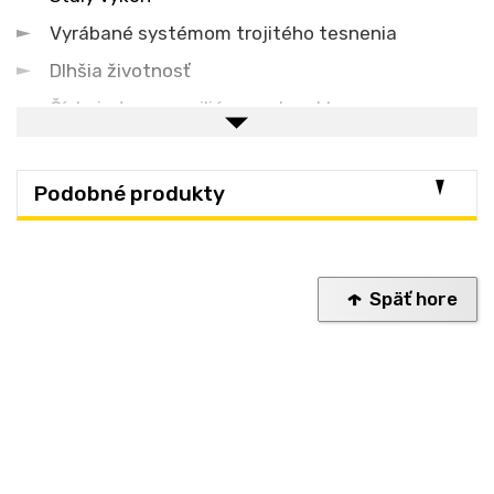
Vyrábané systémom trojitého tesnenia
Dlhšia životnosť
Číslo jedna pre milióny motocyklov a
automobilov na celom svete
Rozmery:
Podobné produkty
Rozmer kľúča 20,8 mm
Vonkajší závit 14 mm
Priemer vlákna 19 mm
Späť hore
Umiestnenie iskry 1 mm