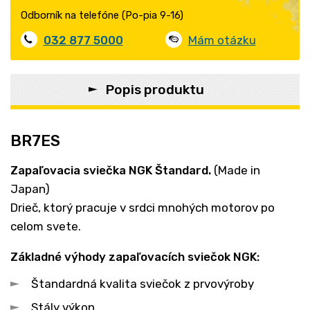
Odborník na telefóne (Po-pia 9-16)
032 877 5000
Mám otázku
Popis produktu
BR7ES
Zapaľovacia sviečka NGK
Štandard
.
(Made in
Japan)
Drieč, ktorý pracuje v srdci mnohých motorov po
celom svete.
Základné výhody zapaľovacích sviečok NGK:
Štandardná kvalita sviečok z prvovýroby
Stály výkon