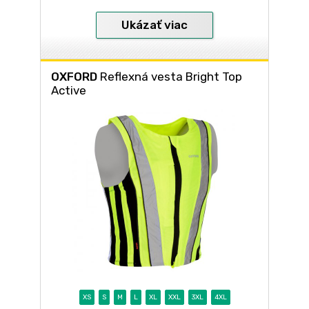
Ukázať viac
OXFORD
Reflexná vesta Bright Top
Active
XS
S
M
L
XL
XXL
3XL
4XL