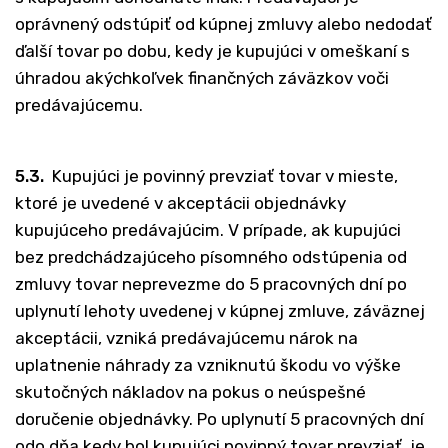
oprávnený odstúpiť od kúpnej zmluvy alebo nedodať
ďalší tovar po dobu, kedy je kupujúci v omeškaní s
úhradou akýchkoľvek finančných záväzkov voči
predávajúcemu.
5.3.
Kupujúci je povinný prevziať tovar v mieste,
ktoré je uvedené v akceptácii objednávky
kupujúceho predávajúcim. V prípade, ak kupujúci
bez predchádzajúceho písomného odstúpenia od
zmluvy tovar neprevezme do 5 pracovných dní po
uplynutí lehoty uvedenej v kúpnej zmluve, záväznej
akceptácii, vzniká predávajúcemu nárok na
uplatnenie náhrady za vzniknutú škodu vo výške
skutočných nákladov na pokus o neúspešné
doručenie objednávky. Po uplynutí 5 pracovných dní
odo dňa kedy bol kupujúci povinný tovar prevziať, je