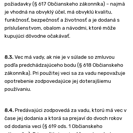
požiadavky (§ 617 Občianskeho zákonníka) – najmä
je vhodná na obvyklý účel, má obvyklú kvalitu,
funkčnosť, bezpečnosť a životnosť a je dodaná s
príslušenstvom, obalom a návodmi, ktoré môže
kupujúci dôvodne očakávať.
8.3.
Vec má vady, ak nie je v súlade so zmluvou
podľa predchádzajúceho bodu (§ 618 Občianskeho
zákonníka). Pri použitej veci sa za vadu nepovažuje
opotrebenie zodpovedajúce jej doterajšiemu
používaniu.
8.4.
Predávajúci zodpovedá za vadu, ktorú má vec v
čase jej dodania a ktorá sa prejaví do dvoch rokov
od dodania veci (§ 619 ods. 1 Občianskeho