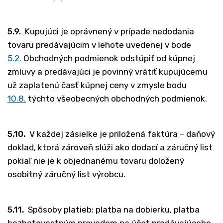
5.9.
Kupujúci je oprávnený v prípade nedodania
tovaru predávajúcim v lehote uvedenej v bode
5.2.
Obchodných podmienok odstúpiť od kúpnej
zmluvy a predávajúci je povinný vrátiť kupujúcemu
už zaplatenú časť kúpnej ceny v zmysle bodu
10.8.
týchto všeobecných obchodných podmienok.
5.10.
V každej zásielke je priložená faktúra – daňový
doklad, ktorá zároveň slúži ako dodací a záručný list
pokiaľ nie je k objednanému tovaru doložený
osobitný záručný list výrobcu.
5.11.
Spôsoby platieb: platba na dobierku, platba