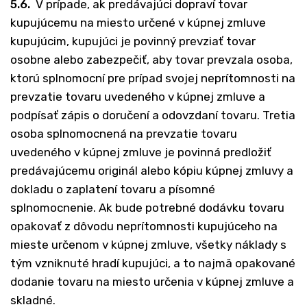
5.6.
V prípade, ak predávajúci dopraví tovar
kupujúcemu na miesto určené v kúpnej zmluve
kupujúcim, kupujúci je povinný prevziať tovar
osobne alebo zabezpečiť, aby tovar prevzala osoba,
ktorú splnomocní pre prípad svojej neprítomnosti na
prevzatie tovaru uvedeného v kúpnej zmluve a
podpísať zápis o doručení a odovzdaní tovaru. Tretia
osoba splnomocnená na prevzatie tovaru
uvedeného v kúpnej zmluve je povinná predložiť
predávajúcemu originál alebo kópiu kúpnej zmluvy a
dokladu o zaplatení tovaru a písomné
splnomocnenie. Ak bude potrebné dodávku tovaru
opakovať z dôvodu neprítomnosti kupujúceho na
mieste určenom v kúpnej zmluve, všetky náklady s
tým vzniknuté hradí kupujúci, a to najmä opakované
dodanie tovaru na miesto určenia v kúpnej zmluve a
skladné.