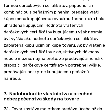
formou darčekových certifikátov, prípadne ich
kombináciou s peňažným plnením, predajca vráti
kúpnu cenu kupujúcemu rovnakou formou, ako bola
uhradená kupujúcim. Hodnota vrátených
darčekových certifikátov kupujúcemu však nesmie
byť vyššia ako hodnota darčekových certifikátov
zaplatená kupujúcim pri kúpe tovaru. Ak by vrátenie
darčekových certifikátov z objektívnych dôvodov
nebolo možné, najmä preto, že predávajúci nemá k
dispozícii darčekové certifikáty v potrebnej výške,
predávajúci poskytne kupujúcemu peňažnú
náhradu.
7. Nadobudnutie vlastníctva a prechod
nebezpečenstva škody na tovare
7.1.
Tovar zostáva majetkom predávajúceho až do