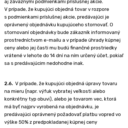
aj záväznými podmienkami príslušnej akcie.
V prípade, že kupujúci objedná tovar v rozpore
s podmienkami príslušnej akcie, predávajúci je
oprávnený objednávku kupujúceho stornovať. O
stornovaní objednávky bude zákazník informovaný
prostredníctvom e-mailu a v prípade úhrady kúpnej
ceny alebo jej časti mu budú finančné prostriedky
vrátené v lehote do 14 dní na ním určený účet, pokiaľ
sa s predávajúcim nedohodne inak.
2.6.
V prípade, že kupujúci objedná úpravy tovaru
na mieru (napr. výfuk vybratej veľkosti alebo
konkrétny typ obuvi), alebo je tovarom vec, ktorá
má byť najprv vyrobená na objednávku, je
predávajúci oprávnený požadovať platbu vopred vo
výške 50% z predpokladanej kúpnej ceny