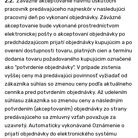
2.2.
Záväzné akceptovanie návrhu uskutoční
pracovník predávajúceho najneskôr v nasledujúci
pracovný deň po vykonaní objednávky. Záväzné
akceptovanie bude vykonané prostredníctvom
elektronickej pošty o akceptovaní objednávky po
predchádzajúcom prijatí objednávky kupujúcim a po
overení dostupnosti tovaru, platných cien a termínu
dodania tovaru požadovaného kupujúcim označené
ako "potvrdenie objednávky". V prípade zistenia
vyššej ceny má predávajúci povinnosť vyžiadať od
zákazníka súhlas so zmenou ceny podľa aktuálneho
cenníka pred potvrdením objednávky. Až udelením
súhlasu zákazníka so zmenou ceny a následným
potvrdením (akceptovaním) objednávky zo strany
predávajúceho sa zmluvný vzťah považuje za
uzavretý. Automaticky vykonávané Oznámenie o
prijatí objednávky do elektronického systému