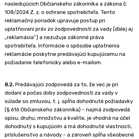
nasledujúcich Občianskeho zákonníka a zákona č.
108/2024 Z. z. o ochrane spotrebiteľa. Tento
reklamačný poriadok upravuje postup pri
uplatňovaní práv zo zodpovednosti za vady (ďalej aj
„reklamácia“) a nezužuje zákonné práva
spotrebiteľa. Informácie o spôsobe uplatnenia
reklamácie poskytne predávajúci kupujúcemu na
požiadanie telefonicky alebo e-mailom.
8.2.
Predávajúci zodpovedá za to, že vec je pri
dodaní a počas doby zodpovednosti za vady v
súlade so zmluvou, t. j. spĺňa dohodnuté požiadavky
(§ 616 Občianskeho zákonníka) – najmä zodpovedá
opisu, druhu, množstvu a kvalite, je vhodná na účel
dohodnutý s kupujúcim a má dohodnuté vlastnosti,
príslušenstvo a návody – a zároveň spĺňa všeobecné