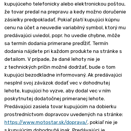
kupujúceho telefonicky alebo elektronickou poštou,
že tovar predal na prepravu a kedy možno doručenie
zásielky predpokladať. Pokiaľ platí kupujúci kúpnu
cenu na účet a neuvedie variabilný symbol, ktorý mu
predávajúci uviedol, popr. ho uvedie chybne, môže
sa termín dodania primerane predĺžiť. Termín
dodania nájdete pri každom produkte na stránke s
detailom. V prípade, že dané lehoty nie je
z technických príčin možné dodržať, bude o tom
kupujúci bezodkladne informovaný. Ak predávajúci
nesplnil svoj záväzok dodať vec v dohodnutej
lehote, kupujúci ho vyzve, aby dodal vec v ním
poskytnutej dodatočnej primeranej lehote.
Predávajúci zasiela tovar kupujúcim na dobierku
prostredníctvom dopravcov uvedených na stránke:
https://www.motostar.sk/doprava/
, pokiaľ nie je
s kupujúcim dohodnuté inak. Predávajúci je