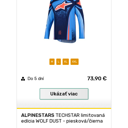
M
L
XL
XXL
73,90 €
Do 5 dní
Ukázať viac
ALPINESTARS
TECHSTAR limitovaná
edícia WOLF DUST - piesková/čierna