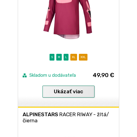
S
M
L
XL
XXL
49,90 €
Skladom u dodávateľa
Ukázať viac
ALPINESTARS
RACER RIWAY - žltá/
čierna