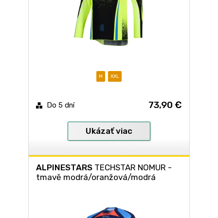
M
XXL
73,90 €
Do 5 dní
Ukázať viac
ALPINESTARS
TECHSTAR NOMUR -
tmavě modrá/oranžová/modrá