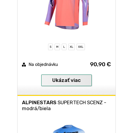
S
M
L
XL
XXL
90,90 €
Na objednávku
Ukázať viac
ALPINESTARS
SUPERTECH SCENZ -
modrá/biela