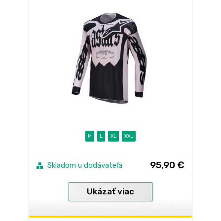
M
L
XL
XXL
95,90 €
Skladom u dodávateľa
Ukázať viac