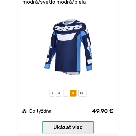
modrá/svetlo modrá/biela
S
M
L
XL
XXL
49,90 €
Do týždňa
Ukázať viac