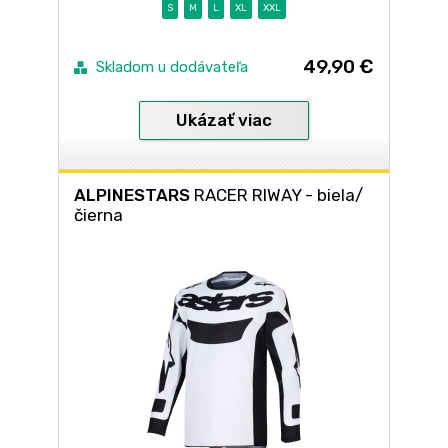
S
M
L
XL
XXL
49,90 €
Skladom u dodávateľa
Ukázať viac
ALPINESTARS
RACER RIWAY - biela/
čierna