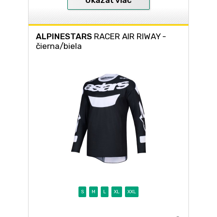
ALPINESTARS
RACER AIR RIWAY -
čierna/biela
S
M
L
XL
XXL