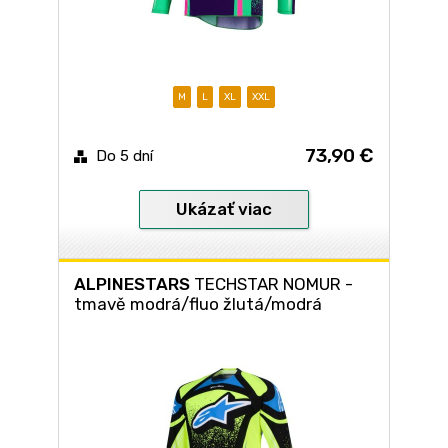
M
L
XL
XXL
73,90 €
Do 5 dní
Ukázať viac
ALPINESTARS
TECHSTAR NOMUR -
tmavě modrá/fluo žlutá/modrá