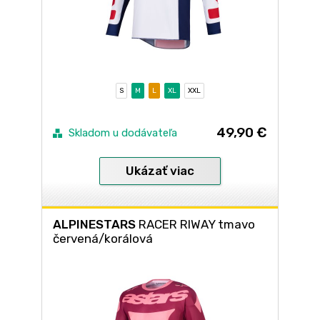
S
M
L
XL
XXL
49,90 €
Skladom u dodávateľa
Ukázať viac
ALPINESTARS
RACER RIWAY tmavo
červená/korálová