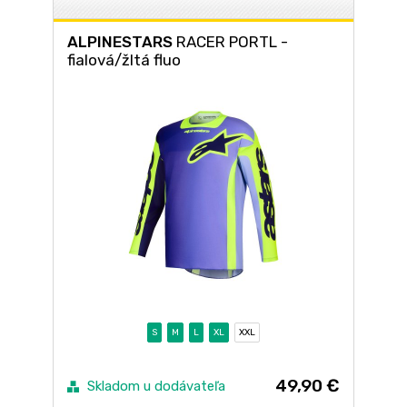
ALPINESTARS
RACER PORTL -
fialová/žltá fluo
S
M
L
XL
XXL
49,90 €
Skladom u dodávateľa