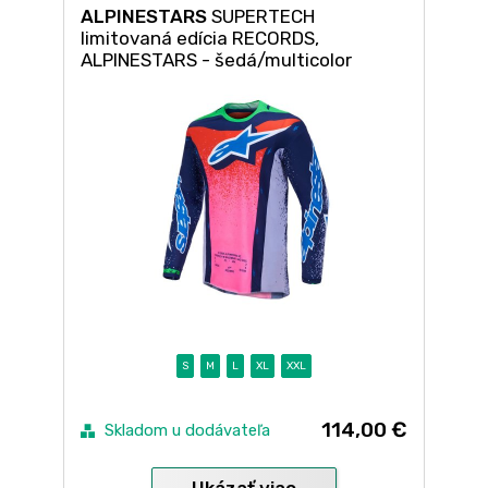
ALPINESTARS
SUPERTECH
limitovaná edícia RECORDS,
ALPINESTARS - šedá/multicolor
S
M
L
XL
XXL
114,00 €
Skladom u dodávateľa
Ukázať viac