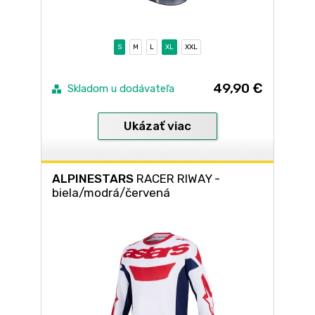
S
M
L
XL
XXL
49,90 €
Skladom u dodávateľa
Ukázať viac
ALPINESTARS
RACER RIWAY -
biela/modrá/červená