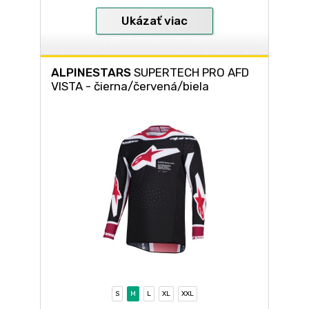
Ukázať viac
ALPINESTARS
SUPERTECH PRO AFD
VISTA - čierna/červená/biela
S
M
L
XL
XXL