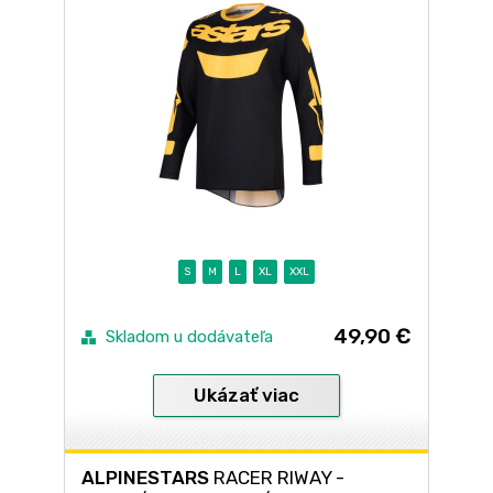
S
M
L
XL
XXL
49,90 €
Skladom u dodávateľa
Ukázať viac
ALPINESTARS
RACER RIWAY -