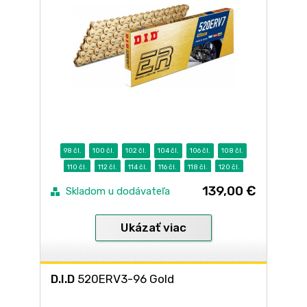
98 čl.
100 čl.
102 čl.
104 čl.
106 čl.
108 čl.
110 čl.
112 čl.
114 čl.
116 čl.
118 čl.
120 čl.
122 čl.
124 čl.
128 čl.
139,00 €
Skladom u dodávateľa
Ukázať viac
D.I.D
520ERV3-96 Gold