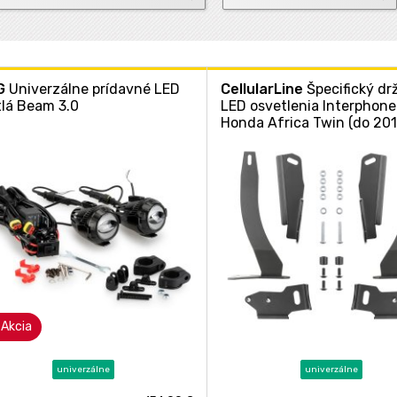
G
Univerzálne prídavné LED
CellularLine
Špecifický dr
tlá Beam 3.0
LED osvetlenia Interphone
Honda Africa Twin (do 201
Akcia
univerzálne
univerzálne