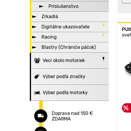
KTM
Príslušenstvo
Suzuki
Zrkadlá
Triumph
Digitálne ukazovatele
PUI
sve
Yamaha
Racing
Motohodiny
Universální
Blastry (Chrániče páčok)
Ukazovateľ rýchlosti
Padáky
Časomiery
Radiálne pumpy
Veci okolo motoriek
Hodiny
Prepákovania
Bezdrôtová komunikácia
Výber podľa značky
Riadiace jednotky
Elektro, dobíjanie
Interkomy
Gripy (rúčky)
Výber podľa motorky
Stojany
Príslušenstvo
Nabíjačky
Stupačky
Motozámky
Nabíjanie
Príslušenstvo
Predné
Závažíčka
Doprava nad 150 €
Plachty na moto
Powerbank
Zadné
Diskové s alarmom
ZDARMA
Řídítka
Textilná batožina
Centrálne
Diskové
Vnútorné