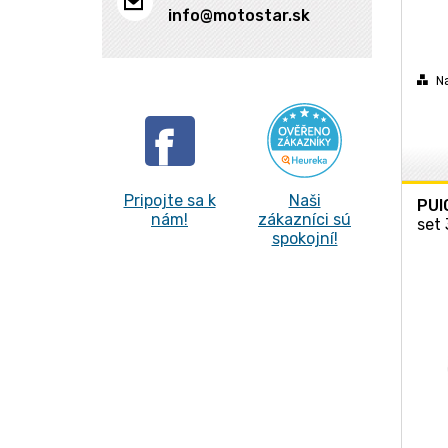
info@motostar.sk
N
Pripojte sa k
Naši
PUI
nám!
zákazníci sú
set
spokojní!