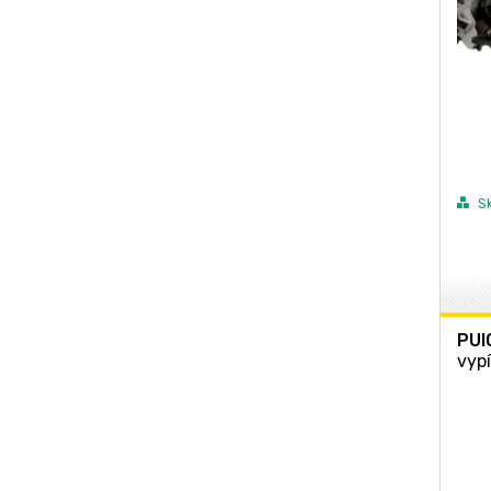
S
PUI
vyp