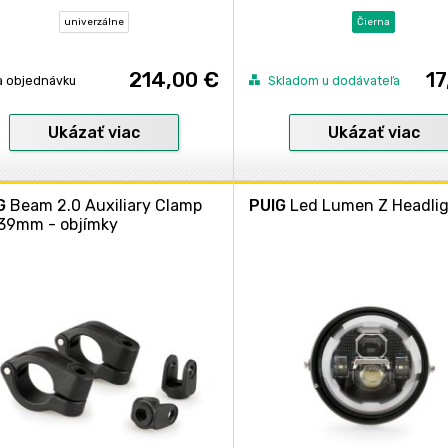
univerzálne
Čierna
214,00 €
17
a objednávku
Skladom u dodávateľa
Ukázať viac
Ukázať viac
G
Beam 2.0 Auxiliary Clamp
PUIG
Led Lumen Z Headli
 39mm - objímky