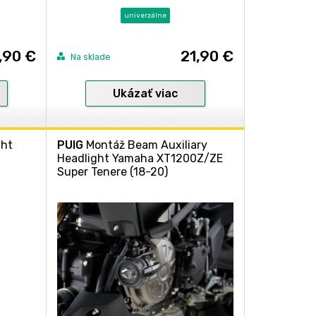
univerzálne
,90 €
21,90 €
Na sklade
Ukázať viac
ght
PUIG
Montáž Beam Auxiliary
Headlight Yamaha XT1200Z/ZE
Super Tenere (18-20)