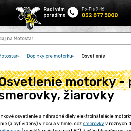
Radi vám
Po-Pia 9-16
032 877 5000
poradíme
Motostar
Doplnky pre motorku
Osvetlenie
Osvetlenie motorky - 
smerovky, žiarovky
nkové osvetlenie a náhradné diely elektroinštalácie motork
nie (a byť videný) v noci a v hmle, cez
smerovky
v rôznych d
slušenstvo
(kabeláž, rezistory pre LED). Naším hlavným partn