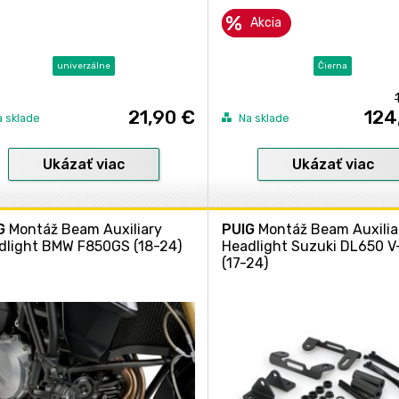
Akcia
univerzálne
Čierna
21,90 €
124
a sklade
Na sklade
Ukázať viac
Ukázať viac
G
Montáž Beam Auxiliary
PUIG
Montáž Beam Auxilia
dlight BMW F850GS (18-24)
Headlight Suzuki DL650 
(17-24)