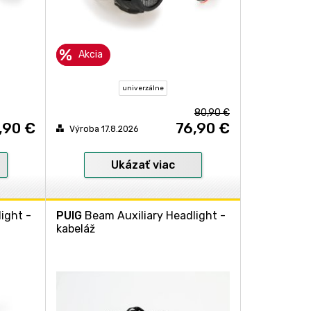
Akcia
univerzálne
80,90 €
,90 €
76,90 €
Výroba 17.8.2026
Ukázať viac
ight -
PUIG
Beam Auxiliary Headlight -
kabeláž