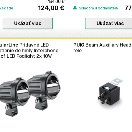
134,00 €
124,00 €
77
a sklade
Skladom u dodávateľa
Ukázať viac
Ukázať viac
ularLine
Prídavné LED
PUIG
Beam Auxiliary Headl
etlenie do hmly Interphone
relé
 of LED Foglight 2x 10W