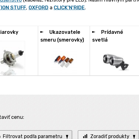
ION STUFF
,
OXFORD
a
CLICK'N'RIDE
.
iarovky
Ukazovatele
Prídavné
smeru (smerovky)
svetlá
taviť cenu:
Filtrovat podľa parametru
Zoradiť produkty