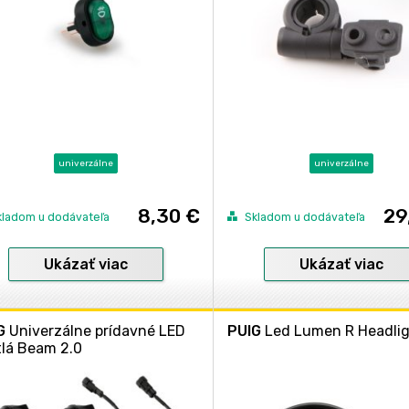
univerzálne
univerzálne
8,30 €
29
kladom u dodávateľa
Skladom u dodávateľa
Ukázať viac
Ukázať viac
G
Univerzálne prídavné LED
PUIG
Led Lumen R Headli
tlá Beam 2.0