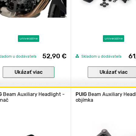
univerzálne
univerzálne
52,90 €
61
kladom u dodávateľa
Skladom u dodávateľa
Ukázať viac
Ukázať viac
G
Beam Auxiliary Headlight -
PUIG
Beam Auxiliary Headl
ínač
objímka