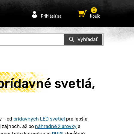
0
Prihlásiť sa
Košík
prídavné svetlá,
y - od
prídavných LED svetiel
pre lepšie
izajnoch, až po
náhradné žiarovky
a
erom tejto kategórie je
PUIG
, dopĺňajú