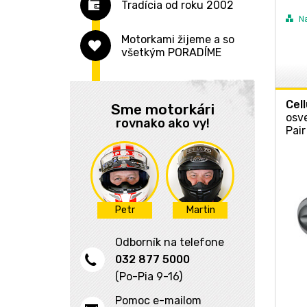
Tradícia od roku 2002
Navigácia, púzdra
Príslušenstvo
Reťazové
Univerzálny
Batohy
N
Náradie
Nájazdové rampy
Špirálové
Garáž
Osobná batožina
Púzdra na mobily
Motorkami žijeme a so
všetkým PORADÍME
Bezpečnosť
Armované
Univerzálny na kufor
Ľadvinky
Navigácia
Kozmetika
U-zámky
Vesty
Cell
Firemné doplnky
Visiace
Oblečenie
Sme motorkári
osv
rovnako ako vy!
Hry, zábava
Skladacia
Prilby
Hodinky
Pair
Modely auto-moto
Príslušenstvo
Motocykle
Hrnčeky
Kamery
Na řídítka
Samolepky
Elektrické skútre
Kľúčenky
Príslušenstvo
Petr
Martin
K mobilu
Odborník na telefone
Dáždniky
032 877 5000
ŠPZ, cumlíky
(Po-Pia 9-16)
Ostatní
Pomoc e-mailom