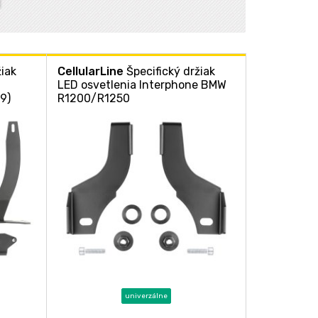
žiak
CellularLine
Špecifický držiak
LED osvetlenia Interphone BMW
9)
R1200/R1250
univerzálne