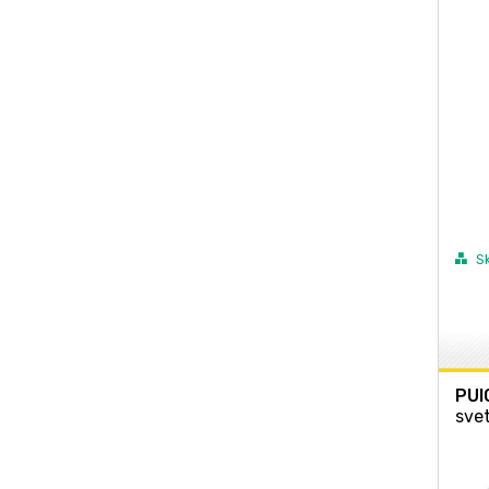
S
PUI
sve