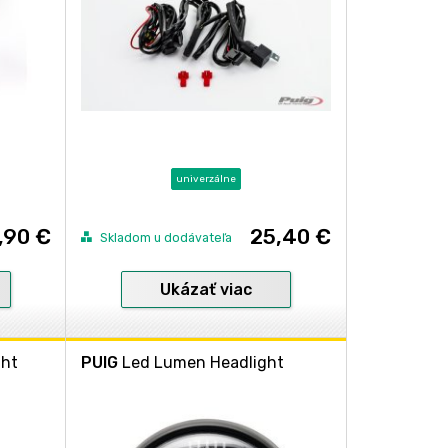
univerzálne
,90 €
25,40 €
Skladom u dodávateľa
Ukázať viac
ght
PUIG
Led Lumen Headlight