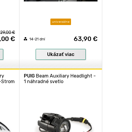
univerzálne
129,00 €
,00 €
63,90 €
14-21 dní
Ukázať viac
ry
PUIG
Beam Auxiliary Headlight -
V-Strom
1 náhradné svetlo