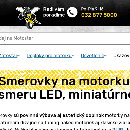
Radi vám
Po-Pia 9-16
032 877 5000
poradíme
Motostar
Doplnky pre motorku
Osvetlenie
Ukazov
Smerovky na motorku 
smeru LED, miniatúrn
rovky sú
povinná výbava aj estetický doplnok
motorky na
iatúrnom dizajne na tuning naked motoriek aj klasické
žiar
ifické. Naším hlavným partnerom tejto kategórie je
PUIG
, d