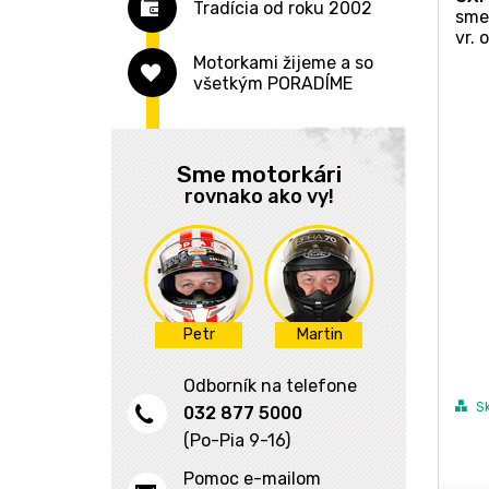
Tradícia od roku 2002
Navigácia, púzdra
Príslušenstvo
Reťazové
Univerzálny
Batohy
sme
vr. 
Náradie
Nájazdové rampy
Špirálové
Garáž
Osobná batožina
Púzdra na mobily
Motorkami žijeme a so
všetkým PORADÍME
Bezpečnosť
Armované
Univerzálny na kufor
Ľadvinky
Navigácia
Kozmetika
U-zámky
Vesty
Firemné doplnky
Visiace
Oblečenie
Sme motorkári
rovnako ako vy!
Hry, zábava
Skladacia
Prilby
Hodinky
Modely auto-moto
Príslušenstvo
Motocykle
Hrnčeky
Kamery
Na řídítka
Samolepky
Elektrické skútre
Kľúčenky
Príslušenstvo
Petr
Martin
K mobilu
Odborník na telefone
Dáždniky
S
032 877 5000
ŠPZ, cumlíky
(Po-Pia 9-16)
Ostatní
Pomoc e-mailom