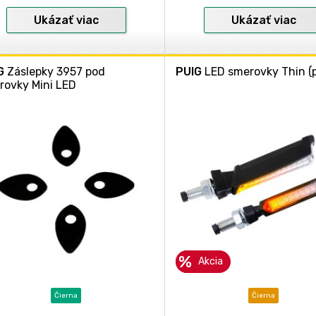
Ukázať viac
Ukázať viac
G
Záslepky 3957 pod
PUIG
LED smerovky Thin (p
rovky Mini LED
Akcia
Čierna
Čierna