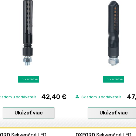
univerzálne
univerzálne
42,40 €
47
kladom u dodávateľa
Skladom u dodávateľa
Ukázať viac
Ukázať viac
FORD
Sekvenčné LED
OXFORD
Sekvenčné LED