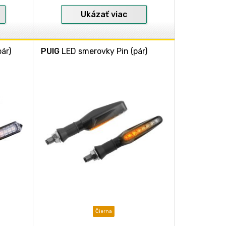
Ukázať viac
ár)
PUIG
LED smerovky Pin (pár)
Čierna