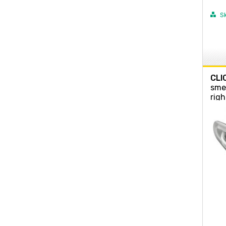
S
CLI
sme
righ