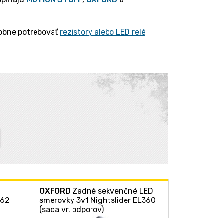
dobne potrebovať
rezistory alebo LED relé
OXFORD
Zadné sekvenčné LED
362
smerovky 3v1 Nightslider EL360
(sada vr. odporov)