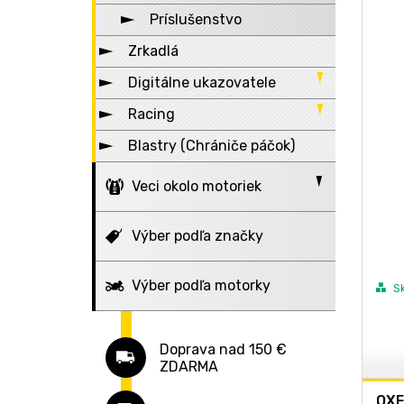
KTM
Príslušenstvo
Suzuki
Zrkadlá
Triumph
Digitálne ukazovatele
Yamaha
Racing
Motohodiny
Universální
Blastry (Chrániče páčok)
Ukazovateľ rýchlosti
Padáky
Časomiery
Radiálne pumpy
Veci okolo motoriek
Hodiny
Prepákovania
Bezdrôtová komunikácia
Výber podľa značky
Riadiace jednotky
Elektro, dobíjanie
Interkomy
Gripy (rúčky)
Výber podľa motorky
Stojany
Príslušenstvo
Nabíjačky
S
Stupačky
Motozámky
Nabíjanie
Príslušenstvo
Predné
Závažíčka
Doprava nad 150 €
Plachty na moto
Powerbank
Zadné
Diskové s alarmom
ZDARMA
Řídítka
Textilná batožina
Centrálne
Diskové
Vnútorné
OX