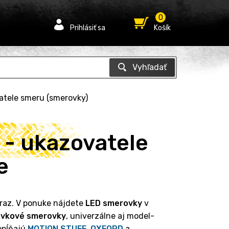
0
Prihlásiť sa
Košík
atele smeru (smerovky)
- ukazovatele
e
raz. V ponuke nájdete
LED smerovky
v
ovkové smerovky
, univerzálne aj model-
opĺňajú
MOTION STUFF
,
OXFORD
a