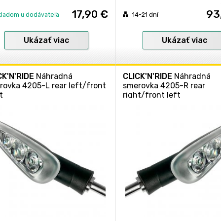
17,90 €
93
kladom u dodávateľa
14-21 dní
Ukázať viac
Ukázať viac
CK'N'RIDE
Náhradná
CLICK'N'RIDE
Náhradná
rovka 4205-L rear left/front
smerovka 4205-R rear
t
right/front left