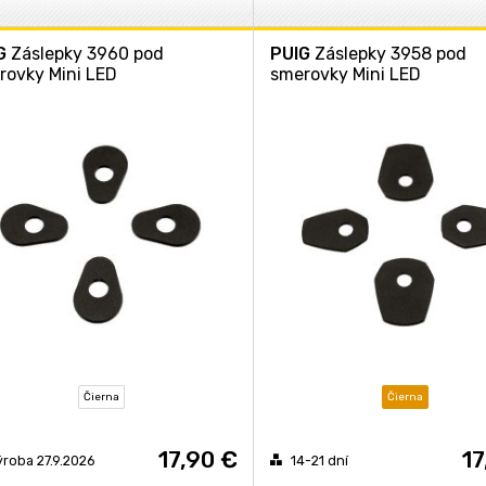
G
Záslepky 3960 pod
PUIG
Záslepky 3958 pod
rovky Mini LED
smerovky Mini LED
Čierna
Čierna
17,90 €
17
ýroba 27.9.2026
14-21 dní