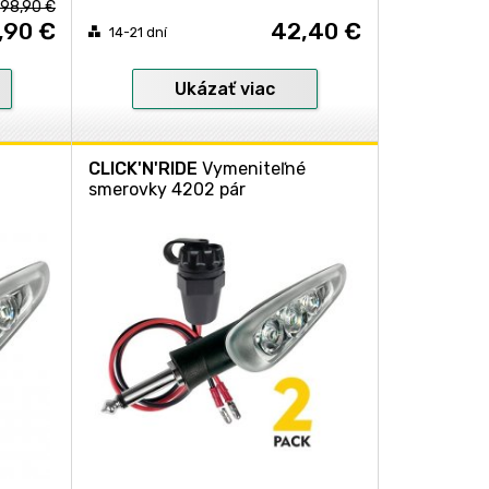
98,90 €
,90 €
42,40 €
14-21 dní
Ukázať viac
CLICK'N'RIDE
Vymeniteľné
smerovky 4202 pár