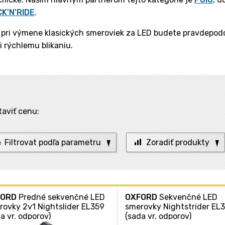
CK'N'RIDE
.
pri výmene klasických smeroviek za LED budete pravdepo
i rýchlemu blikaniu.
taviť cenu:
Filtrovat podľa parametru
Zoradiť produkty
FORD
Predné sekvenčné LED
OXFORD
Sekvenčné LED
rovky 2v1 Nightslider EL359
smerovky Nightstrider EL
a vr. odporov)
(sada vr. odporov)