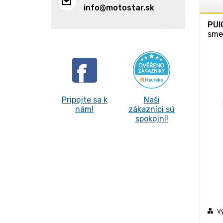
info@motostar.sk
PUI
sme
Pripojte sa k
Naši
nám!
zákazníci sú
spokojní!
V