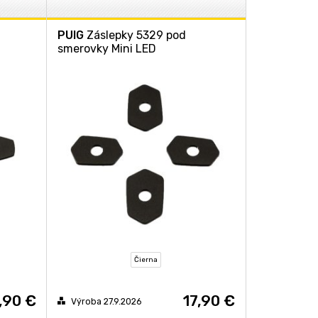
PUIG
Záslepky 5329 pod
smerovky Mini LED
Čierna
,90 €
17,90 €
Výroba 27.9.2026