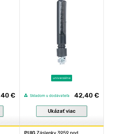
univerzálne
,40 €
42,40 €
Skladom u dodávateľa
Ukázať viac
PUIG
Záslepky 3959 pod