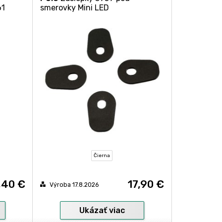
61
smerovky Mini LED
Čierna
,40 €
17,90 €
Výroba 17.8.2026
Ukázať viac