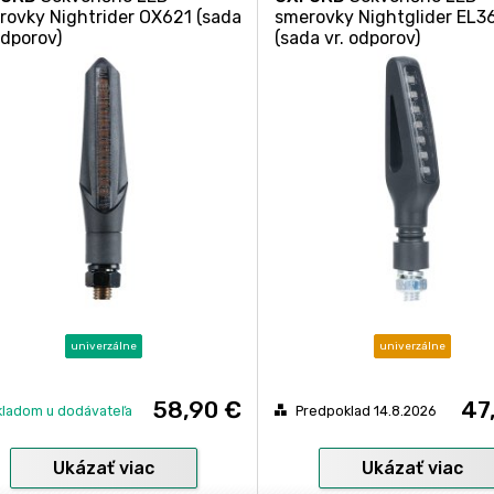
rovky Nightrider OX621 (sada
smerovky Nightglider EL3
odporov)
(sada vr. odporov)
univerzálne
univerzálne
58,90 €
47
kladom u dodávateľa
Predpoklad 14.8.2026
Ukázať viac
Ukázať viac