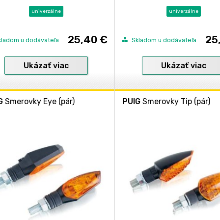
univerzálne
univerzálne
25,40 €
25
kladom u dodávateľa
Skladom u dodávateľa
Ukázať viac
Ukázať viac
G
Smerovky Eye (pár)
PUIG
Smerovky Tip (pár)