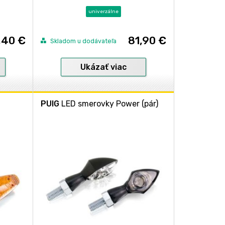
univerzálne
,40 €
81,90 €
Skladom u dodávateľa
Ukázať viac
PUIG
LED smerovky Power (pár)