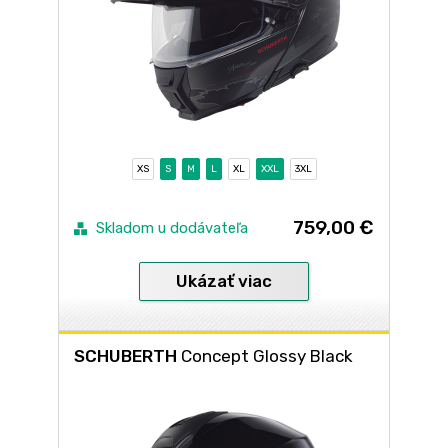
XS
S
M
L
XL
XXL
3XL
759,00 €
Skladom u dodávateľa
Ukázať viac
SCHUBERTH
Concept Glossy Black