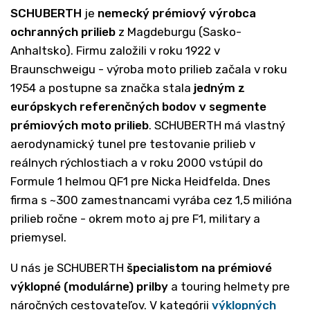
SCHUBERTH
je
nemecký prémiový výrobca
ochranných prilieb
z Magdeburgu (Sasko-
Anhaltsko). Firmu založili v roku 1922 v
Braunschweigu - výroba moto prilieb začala v roku
1954 a postupne sa značka stala
jedným z
európskych referenčných bodov v segmente
prémiových moto prilieb
. SCHUBERTH má vlastný
aerodynamický tunel pre testovanie prilieb v
reálnych rýchlostiach a v roku 2000 vstúpil do
Formule 1 helmou QF1 pre Nicka Heidfelda. Dnes
firma s ~300 zamestnancami vyrába cez 1,5 milióna
prilieb ročne - okrem moto aj pre F1, military a
priemysel.
U nás je SCHUBERTH
špecialistom na prémiové
výklopné (modulárne) prilby
a touring helmety pre
náročných cestovateľov. V kategórii
výklopných