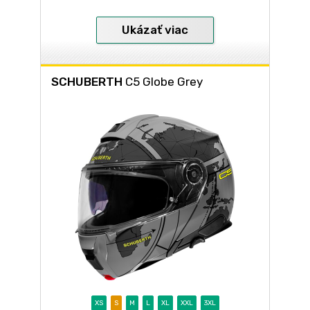
Ukázať viac
SCHUBERTH
C5 Globe Grey
XS
S
M
L
XL
XXL
3XL