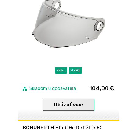
XXS-L
XL-3XL
104,00 €
Skladom u dodávateľa
Ukázať viac
SCHUBERTH
Hľadí Hi-Def žlté E2