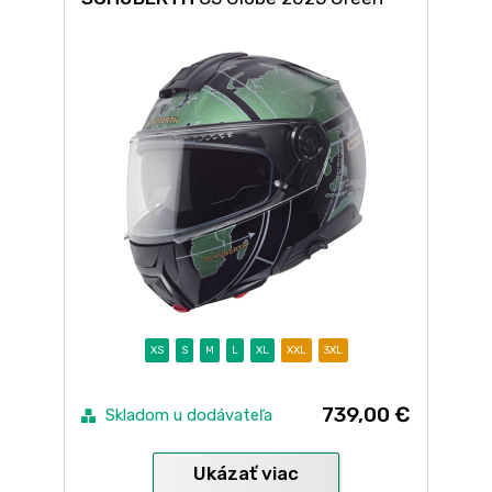
XS
S
M
L
XL
XXL
3XL
739,00 €
Skladom u dodávateľa
Ukázať viac