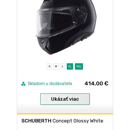
S
M
L
XL
XXL
414,00 €
Skladom u dodávateľa
Ukázať viac
SCHUBERTH
Concept Glossy White