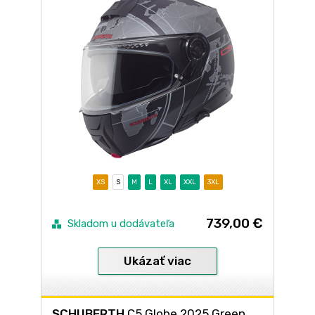
XS
S
M
L
XL
XXL
3XL
739,00 €
Skladom u dodávateľa
Ukázať viac
SCHUBERTH
C5 Globe 2025 Green