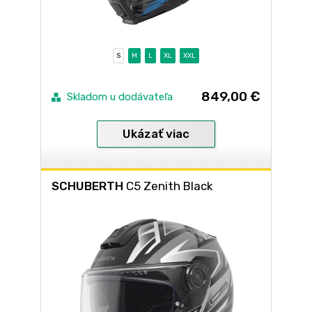
S
M
L
XL
XXL
849,00 €
Skladom u dodávateľa
Ukázať viac
SCHUBERTH
C5 Zenith Black