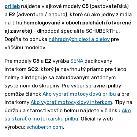
prilieb
nájdete vlajkové modely
C5
(cestovateľská)
a
E2
(adventure / enduro), ktoré sú ako jedny z mála
na trhu
homologované v oboch polohách (otvorené
aj zavreté)
- dlhodobá špecialita SCHUBERTHu.
Dopĺňa to ponuka
náhradných plexi a dielov
pre
väčšinu modelov.
Pre modely
C5
a
E2
vyrába
SENA
dedikovaný
interkom
SC2
, ktorý je navrhnutý priamo pre tieto
helmy a integruje sa zabudovaným anténnym
systémom do škrupiny. Pre výber správnej prilby
pomôže článok
Ako vybrať motocyklovú prilbu
a pre
interkomy
Ako vybrať motocyklový interkom
. Tipy na
údržbu a starostlivosť o helmu nájdete v článku
Ako
sa starať o motorkársku prilbu
. Oficiálny web
výrobcu:
schuberth.com
.