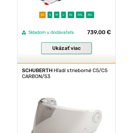
XS
S
M
L
XL
XXL
3XL
739,00 €
Skladom u dodávateľa
Ukázať viac
SCHUBERTH
Hľadí strieborné C5/C5
CARBON/S3