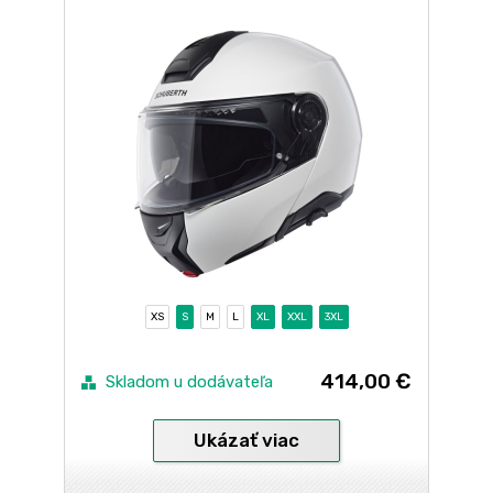
XS
S
M
L
XL
XXL
3XL
414,00 €
Skladom u dodávateľa
Ukázať viac