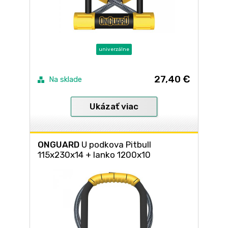
univerzálne
27,40 €
Na sklade
Ukázať viac
ONGUARD
U podkova Pitbull
115x230x14 + lanko 1200x10