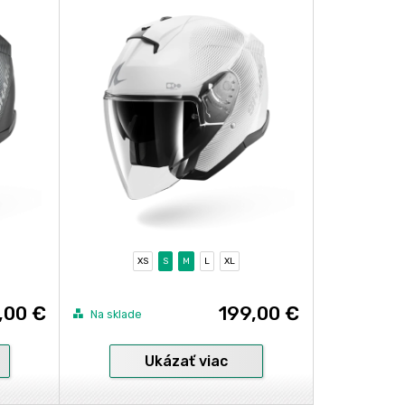
XS
S
M
L
XL
,00 €
199,00 €
Na sklade
Ukázať viac