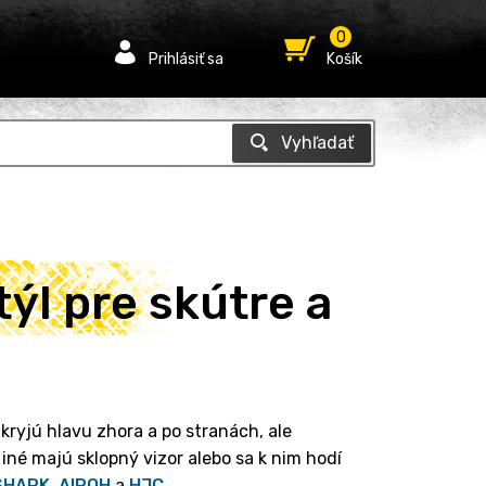
0
Prihlásiť sa
Košík
týl pre skútre a
- kryjú hlavu zhora a po stranách, ale
iné majú sklopný vizor alebo sa k nim hodí
SHARK
,
AIROH
a
HJC
.