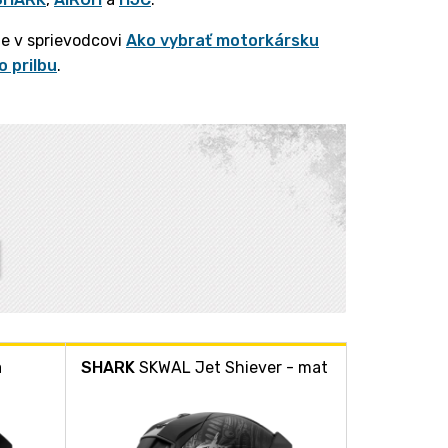
ete v sprievodcovi
Ako vybrať motorkársku
o prilbu
.
a
SHARK
SKWAL Jet Shiever - mat