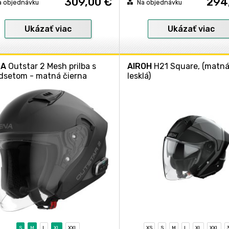
309,00 €
294
a objednávku
Na objednávku
Ukázať viac
Ukázať viac
NA
Outstar 2 Mesh prilba s
AIROH
H21 Square, (matn
dsetom - matná čierna
lesklá)
S
M
L
XL
XXL
XS
S
M
L
XL
XXL