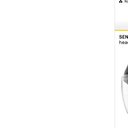
N
SE
hea