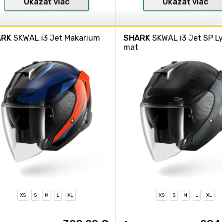
Ukázať viac
Ukázať viac
ARK
SKWAL i3 Jet Makarium
SHARK
SKWAL i3 Jet SP L
mat
XS
S
M
L
XL
XS
S
M
L
XL