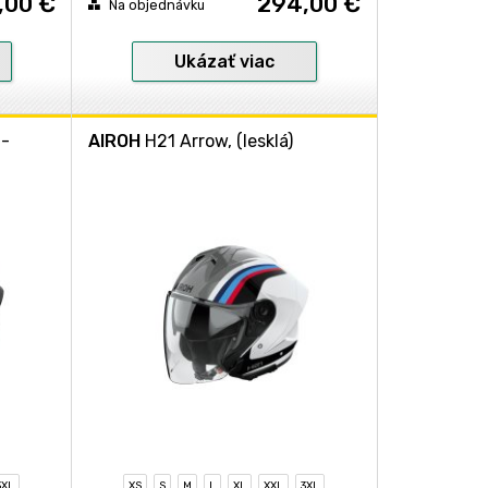
,00 €
294,00 €
Na objednávku
Ukázať viac
á-
AIROH
H21 Arrow, (lesklá)
3XL
XS
S
M
L
XL
XXL
3XL