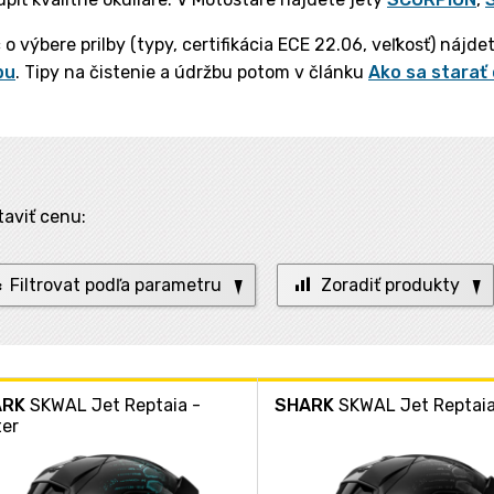
 o výbere prilby (typy, certifikácia ECE 22.06, veľkosť) nájd
bu
. Tipy na čistenie a údržbu potom v článku
Ako sa starať 
taviť cenu:
Filtrovat podľa parametru
Zoradiť produkty
ARK
SKWAL Jet Reptaia -
SHARK
SKWAL Jet Reptai
ter