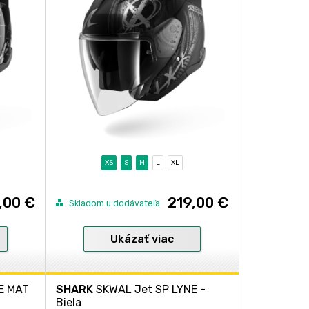
XS
S
M
L
XL
,00 €
219,00 €
Skladom u dodávateľa
Ukázať viac
E MAT
SHARK
SKWAL Jet SP LYNE -
Biela