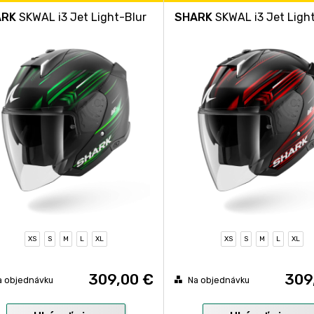
ARK
SKWAL i3 Jet Light-Blur
SHARK
SKWAL i3 Jet Ligh
XS
S
M
L
XL
XS
S
M
L
XL
309,00 €
309
a objednávku
Na objednávku