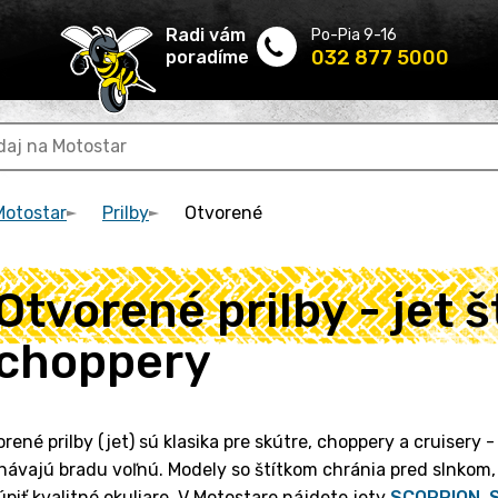
Radi vám
Po-Pia 9-16
032 877 5000
poradíme
Motostar
Prilby
Otvorené
Otvorené prilby - jet š
choppery
rené prilby (jet) sú klasika pre skútre, choppery a cruisery 
ávajú bradu voľnú. Modely so štítkom chránia pred slnkom, 
piť kvalitné okuliare. V Motostare nájdete jety
SCORPION
,