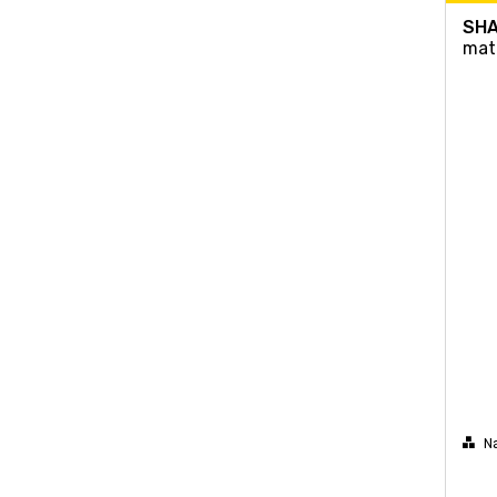
SH
mat
N