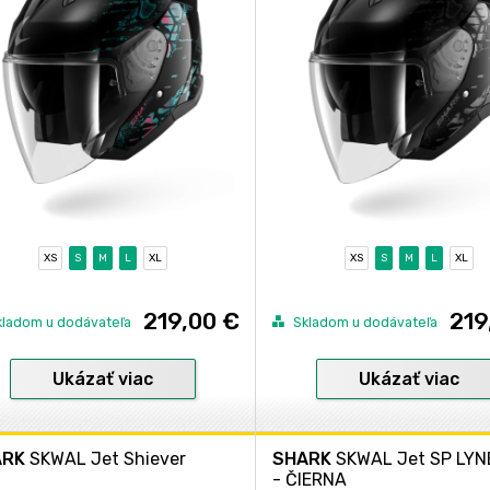
XS
S
M
L
XL
XS
S
M
L
XL
219,00 €
219
kladom u dodávateľa
Skladom u dodávateľa
Ukázať viac
Ukázať viac
ARK
SKWAL Jet Shiever
SHARK
SKWAL Jet SP LYN
- ČIERNA