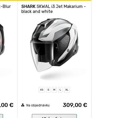
t-Blur
SHARK
SKWAL i3 Jet Makarium -
black and white
XS
S
M
L
XL
,00 €
309,00 €
Na objednávku