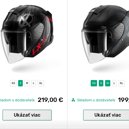
XS
S
M
L
XL
XS
S
M
L
XL
219,00 €
199
kladom u dodávateľa
Skladom u dodávateľa
Ukázať viac
Ukázať viac