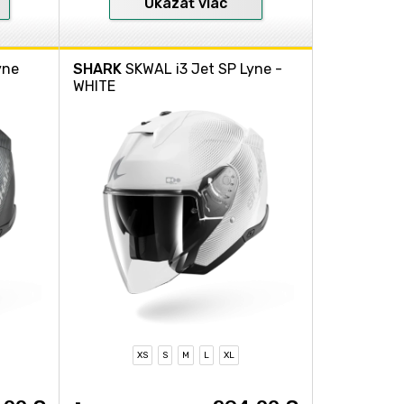
Ukázať viac
yne
SHARK
SKWAL i3 Jet SP Lyne -
WHITE
XS
S
M
L
XL