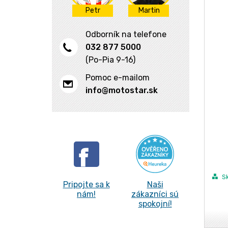
Elektrické skútre
Kľúčenky
Príslušenstvo
Petr
Martin
Yamaha
Riadiace jednotky
K mobilu
Universální
Gripy (rúčky)
Odborník na telefone
Dáždniky
Stupačky
032 877 5000
ŠPZ, cumlíky
(Po-Pia 9-16)
Závažíčka
Ostatní
Pomoc e-mailom
Řídítka
info@motostar.sk
S
Pripojte sa k
Naši
nám!
zákazníci sú
spokojní!