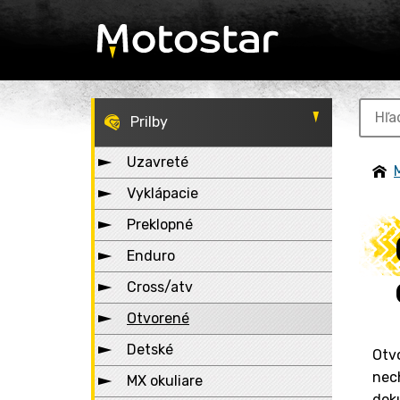
Prilby
Uzavreté
Vyklápacie
Preklopné
Enduro
Cross/atv
Otvorené
Detské
Otvo
nech
MX okuliare
dokú