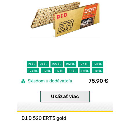
96 čl.
98 čl.
100 čl.
102 čl.
104 čl.
106 čl.
108 čl.
110 čl.
112 čl.
114 čl.
116 čl.
118 čl.
120 čl.
122 čl.
124 čl.
126 čl.
128 čl.
130 čl.
75,90 €
Skladom u dodávateľa
Ukázať viac
D.I.D
520 ERT3 gold