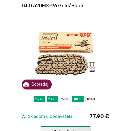
D.I.D
520MX-96 Gold/Black
Dopredaj
112 čl.
114 čl.
116 čl.
118 čl.
120 čl.
77,90 €
Skladom u dodávateľa