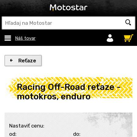
Náš tovar
Reťaze
Racing Off-Road reťaze -
motokros, enduro
Nastaviť cenu:
od:
do: