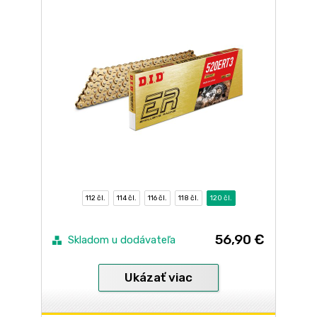
112 čl.
114 čl.
116 čl.
118 čl.
120 čl.
56,90 €
Skladom u dodávateľa
Ukázať viac