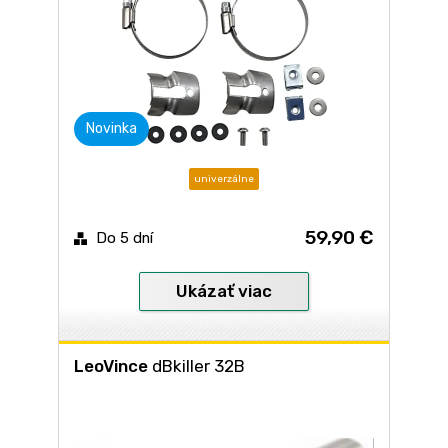
Novinka
univerzálne
59,90 €
Do 5 dní
Ukázať viac
LeoVince
dBkiller 32B