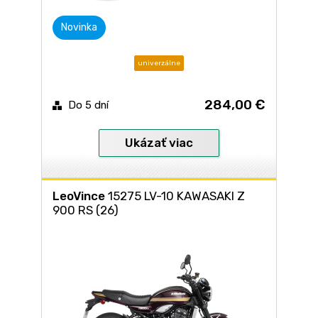
Novinka
univerzálne
284,00 €
Do 5 dní
Ukázať viac
LeoVince
15275 LV-10 KAWASAKI Z
900 RS (26)