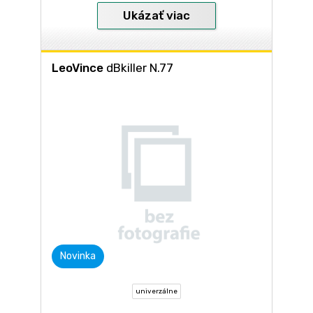
Ukázať viac
LeoVince
dBkiller N.77
Novinka
univerzálne