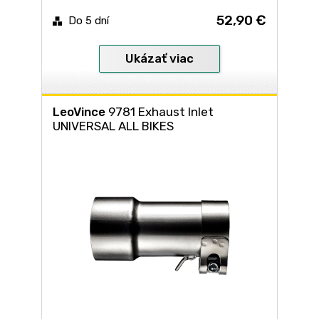
52,90 €
Do 5 dní
Ukázať viac
LeoVince
9781 Exhaust Inlet
UNIVERSAL ALL BIKES