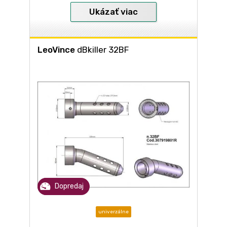
Ukázať viac
LeoVince
dBkiller 32BF
Dopredaj
univerzálne