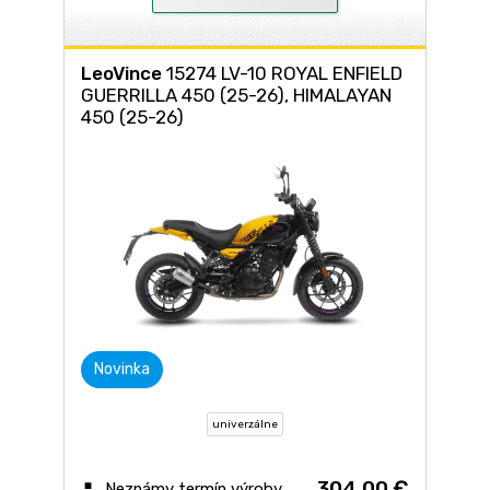
LeoVince
15274 LV-10 ROYAL ENFIELD
GUERRILLA 450 (25-26), HIMALAYAN
450 (25-26)
Novinka
univerzálne
304,00 €
Neznámy termín výroby