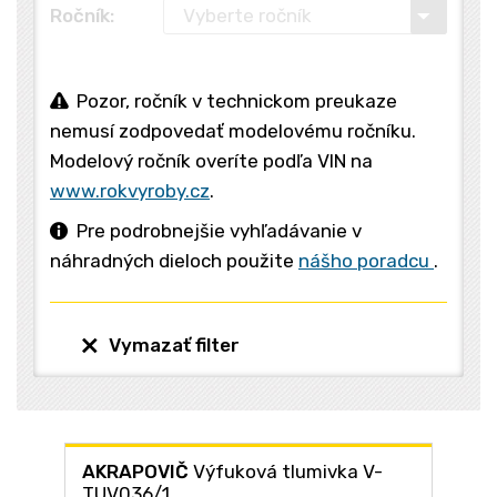
Ročník:
Pozor, ročník v technickom preukaze
nemusí zodpovedať modelovému ročníku.
Modelový ročník overíte podľa VIN na
www.rokvyroby.cz
.
Pre podrobnejšie vyhľadávanie v
náhradných dieloch použite
nášho poradcu
.
Vymazať filter
AKRAPOVIČ
Výfuková tlumivka V-
TUV036/1