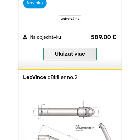
Novinka
univerzálne
589,00 €
Na objednávku
Ukázať viac
LeoVince
dBkiller no.2