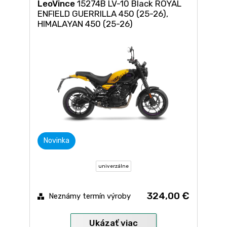
LeoVince
15274B LV-10 Black ROYAL
ENFIELD GUERRILLA 450 (25-26),
HIMALAYAN 450 (25-26)
Novinka
univerzálne
324,00 €
Neznámy termín výroby
Ukázať viac