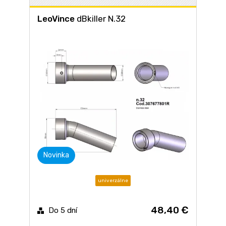
LeoVince
dBkiller N.32
Novinka
univerzálne
48,40 €
Do 5 dní