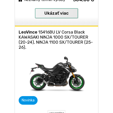
Ukázať viac
LeoVince
15416BU LV Corsa Black
KAWASAKI NINJA 1000 SX/TOURER
(20-24), NINJA 1100 SX/TOURER (25-
26), Z 1100 (26)
Novinka
univerzálne