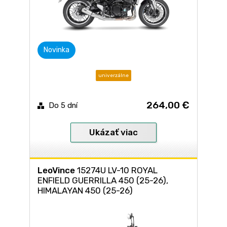
Novinka
univerzálne
264,00 €
Do 5 dní
Ukázať viac
LeoVince
15274U LV-10 ROYAL
ENFIELD GUERRILLA 450 (25-26),
HIMALAYAN 450 (25-26)