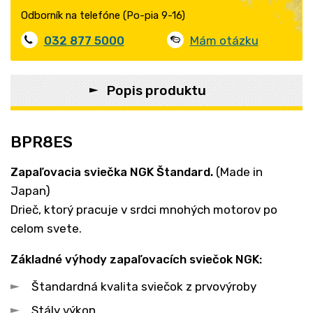
Odborník na telefóne (Po-pia 9-16)
032 877 5000
Mám otázku
Popis produktu
BPR8ES
Zapaľovacia sviečka NGK
Štandard
.
(Made in
Japan)
Drieč, ktorý pracuje v srdci mnohých motorov po
celom svete.
Základné výhody zapaľovacích sviečok NGK:
Štandardná kvalita sviečok z prvovýroby
Stály výkon