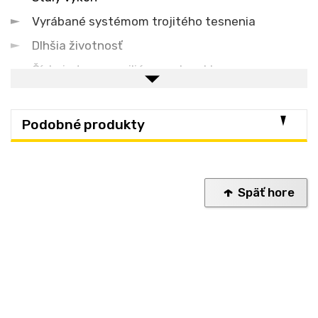
Vyrábané systémom trojitého tesnenia
Dlhšia životnosť
Číslo jedna pre milióny motocyklov a
automobilov na celom svete
Technická špecifikácia:
Podobné produkty
Rozmer kľúča 20,8 mm
Vonkajší závit 14 mm
Priemer vlákna 19 mm
Späť hore
Umiestnenie iskry 3 mm