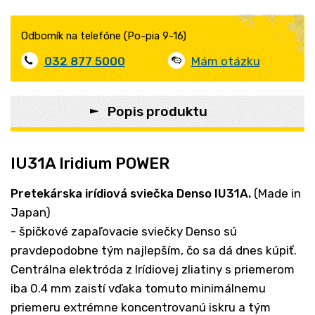
Odborník na telefóne (Po-pia 9-16)
032 877 5000
Mám otázku
Popis produktu
IU31A Iridium POWER
Pretekárska irídiová sviečka Denso
IU31A.
(Made in
Japan)
- špičkové zapaľovacie sviečky Denso sú
pravdepodobne tým najlepším, čo sa dá dnes kúpiť.
Centrálna elektróda z Irídiovej zliatiny s priemerom
iba 0.4 mm zaistí vďaka tomuto minimálnemu
priemeru extrémne koncentrovanú iskru a tým