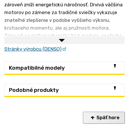
zároveň zníži energetickú náročnosť. Drvivá väčšina
motorov po zámene za tradičné sviečky vykazuje
znateľné zlepšenie v podobe vyššieho výkonu,
krútiaceho momentu, ale aj pružnosti motora.
Zároveň sa zníži mechanický hluk motora, spotreba,
rozkmit otáčok pri voľnobehu a zrýchli odozva na
Stránky výrobcu (DENSO)
rukoväť plynu. Pre tieto jedinečné vlastnosti dodáva
už dnes mnoho výrobcov tieto sviečky do
prvovýroby (Honda/Suzuki/Yamaha/Kawasaki a
Kompatibilné modely
ďalšie)
Podobné produkty
Späť hore