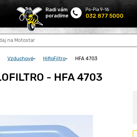
Radi vám
Po-Pia 9-16
032 877 5000
poradíme
Vzduchové
HifloFiltro
HFA 4703
FLOFILTRO - HFA 4703