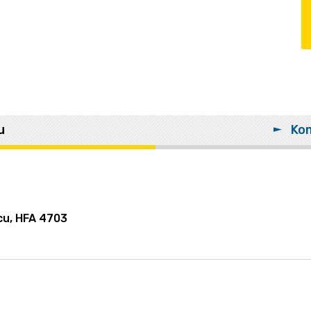
u
Kom
cu,
HFA 4703