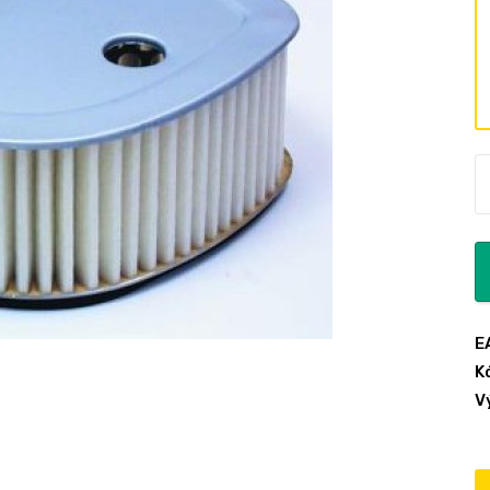
E
K
V