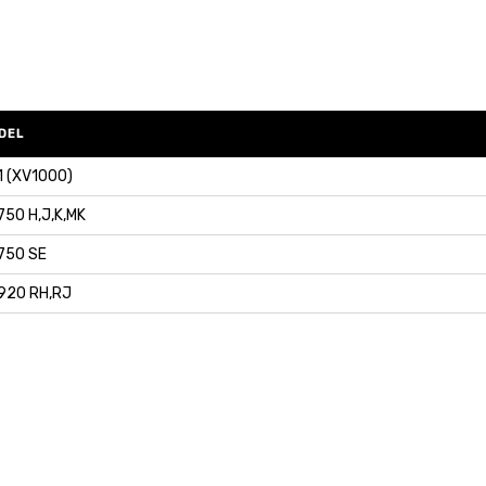
DEL
1 (XV1000)
750 H,J,K,MK
750 SE
920 RH,RJ