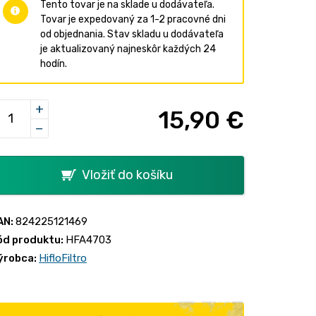
Tento tovar je na sklade u dodávateľa.
Tovar je expedovaný za 1-2 pracovné dni
od objednania. Stav skladu u dodávateľa
je aktualizovaný najneskôr každých 24
hodín.
+
15,90 €
−
Vložiť do košíku
AN:
824225121469
ód produktu:
HFA4703
ýrobca:
HifloFiltro