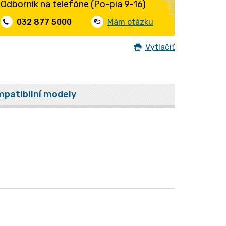
Odborník na telefóne (Po-pia 9-16)
032 877 5000
Mám otázku
Vytlačiť
patibilní modely