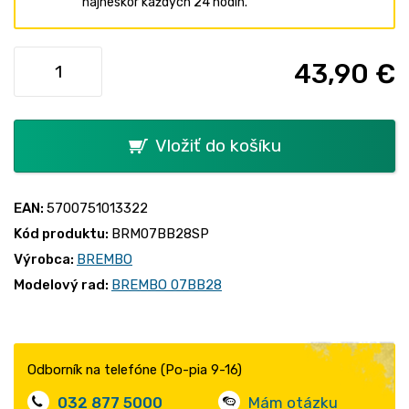
najneskôr každých 24 hodín.
43,90 €
Vložiť do košíku
EAN:
5700751013322
Kód produktu:
BRM07BB28SP
Výrobca:
BREMBO
Modelový rad:
BREMBO 07BB28
Odborník na telefóne (Po-pia 9-16)
032 877 5000
Mám otázku