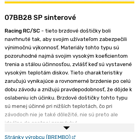
07BB28 SP sinterové
Racing RC/SC
- tieto brzdové doštičky boli
navrhnuté tak, aby svojim užívateľom zabezpečili
výnimočnú výkonnosť. Materiály tohto typu sú
pozoruhodné najmä svojim vysokým koeficientom
trenia a stálou účinnosťou, zvlášť keď sú vystavené
vysokým teplotám diskov. Tieto charakteristiky
zaručujú vynikajúce a rovnomerné brzdenie po celú
dobu závodu a znižujú pravdepodobnosť, že dôjde k
oslabeniu ich účinku. Brzdové doštičky tohto typu
sú menej účinné pri nižších teplotách, čo pri
závodoch nie je také dôležité, nie sú preto ale
ideálne do cestnej premávky!
RC - Kompozit určený len pre závodnú dráhu
Stránky výrobcu (BREMBO)