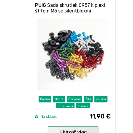
PUIG
Sada skrutiek 0957 k plexi
štítom M5 so silentblokmi
Čierna
Modrá
Červená
Žltá
Zelená
Strieborná
Fialová
11,90 €
Na sklade
Ukázať viac