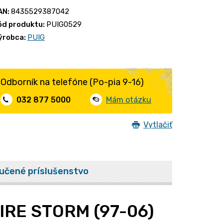
AN:
8435529387042
ód produktu:
PUIG0529
ýrobca:
PUIG
Odborník na telefóne (Po-pia 9-16)
032 877 5000
Mám otázku
Vytlačiť
učené príslušenstvo
IRE STORM (97-06)