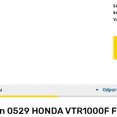
E
K
V
u
Odpor
een 0529 HONDA VTR1000F F