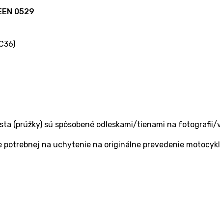
REEN 0529
C36)
sta (prúžky) sú spôsobené odleskami/tienami na fotografii/vi
 potrebnej na uchytenie na originálne prevedenie motocykl