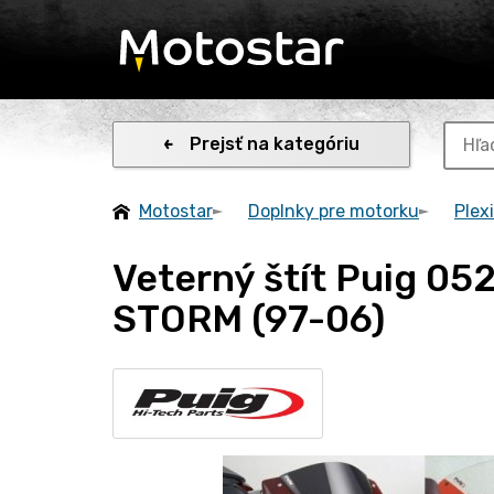
Prejsť na kategóriu
Motostar
Doplnky pre motorku
Plexi
Veterný štít Puig 0
STORM (97-06)