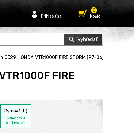
0
Prihlásiť sa
Košík
een 0529 HONDA VTR1000F FIRE STORM (97-06)
 VTR1000F FIRE
Dymová (H)
Skladom u
dodávateľa