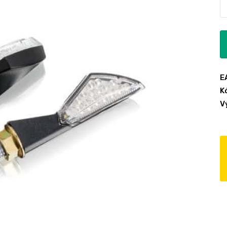
E
K
V