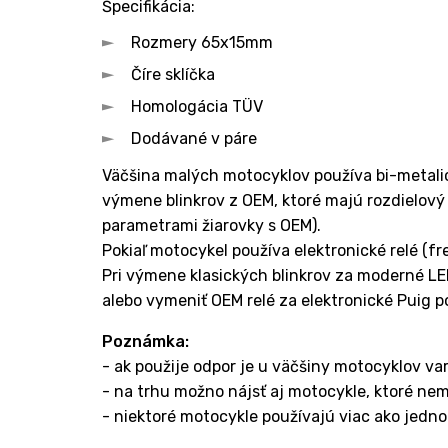
Špecifikácia:
Rozmery 65x15mm
Číre sklíčka
Homologácia TÜV
Dodávané v páre
Väčšina malých motocyklov používa bi-metalic
výmene blinkrov z OEM, ktoré majú rozdielový 
parametrami žiarovky s OEM).
Pokiaľ motocykel používa elektronické relé (f
Pri výmene klasických blinkrov za moderné LE
alebo vymeniť OEM relé za elektronické Puig 
Poznámka:
- ak použije odpor je u väčšiny motocyklov v
- na trhu možno nájsť aj motocykle, ktoré nem
- niektoré motocykle používajú viac ako jedno 