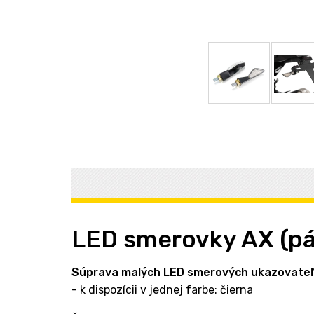
LED smerovky AX (pá
Súprava malých LED smerových ukazovateľo
- k dispozícii v jednej farbe: čierna