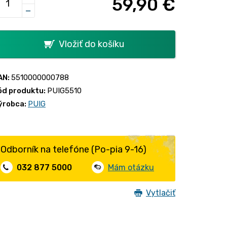
59,90 €
−
Vložiť do košíku
AN:
5510000000788
ód produktu:
PUIG5510
ýrobca:
PUIG
Odborník na telefóne (Po-pia 9-16)
032 877 5000
Mám otázku
Vytlačiť