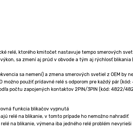
ké relé, ktorého kmitočet nastavuje tempo smerových sveti
výkon, sa zmení aj prúd v obvode a tým aj rýchlosť blikani
rekvencia sa nemení) a zmena smerových svetiel z OEM by ne
D možno použiť prídavné relé s odporom pre každý pár (kód:
podľa počtu zapojených kontaktov 2PIN/3PIN (kód: 4822/482
arovná funkcia blikačov vypnutá
ajú relé na blikanie, v tomto prípade ho nemožno nahradiť
relé na blikanie, výmena iba jedného relé problém nevyrieši