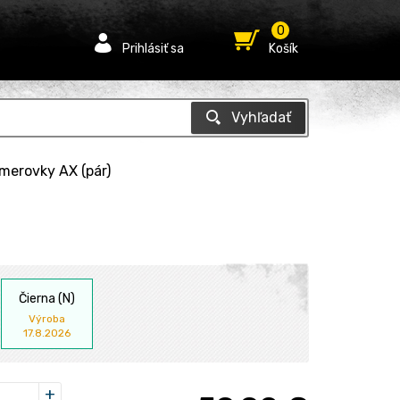
0
Prihlásiť sa
Košík
merovky AX (pár)
Čierna (N)
Výroba
17.8.2026
+