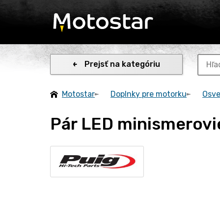
Prejsť na kategóriu
Motostar
Doplnky pre motorku
Osve
Pár LED minismerovi