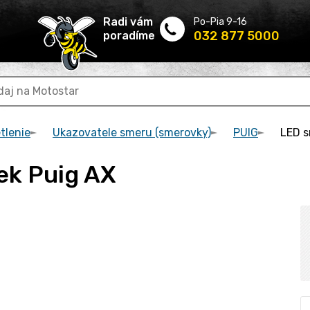
Radi vám
Po-Pia 9-16
032 877 5000
poradíme
tlenie
Ukazovatele smeru (smerovky)
PUIG
LED s
ek Puig AX