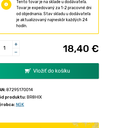
Tento tovar je na sklade u dodávateľa.
Tovar je expedovaný za 1-2 pracovné dni
od objednania. Stav skladu u dodávateľa
je aktualizovaný najneskôr každých 24
hodín.
+
18,40 €
−
Vložiť do košíku
AN:
87295170014
ód produktu:
BR8HIX
ýrobca:
NGK