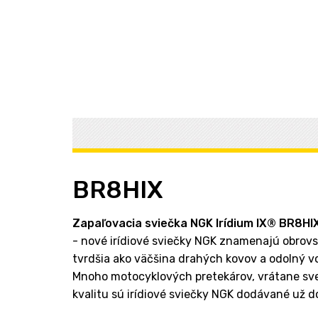
BR8HIX
Zapaľovacia sviečka NGK
Irídium IX
®
BR8HIX
- nové irídiové sviečky NGK znamenajú obrovsk
tvrdšia ako väčšina drahých kovov a odolný vo
Mnoho motocyklových pretekárov, vrátane sve
kvalitu sú irídiové sviečky NGK dodávané už