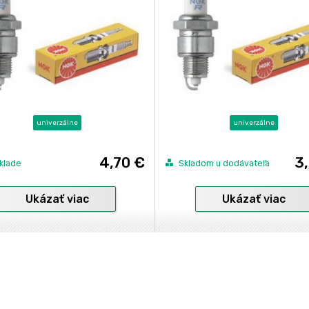
univerzálne
univerzálne
4,70 €
3
klade
Skladom u dodávateľa
Ukázať viac
Ukázať viac