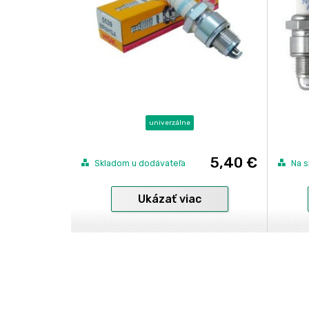
univerzálne
5,40 €
Skladom u dodávateľa
Na s
Ukázať viac