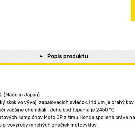
Popis produktu
.
(Made in Japan)
ý skok vo vývoji zapaľovacích sviečok. Iridium je drahý kov
či väčšine chemikálií. Jeho bod topenia je 2450 °C.
tových šampiónov Moto GP z tímu Honda spolieha práve na 
 do prvovýroby mnohých značiek motocyklov.