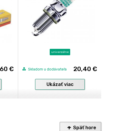
univerzálne
,60 €
20,40 €
Skladom u dodávateľa
Ukázať viac
Späť hore