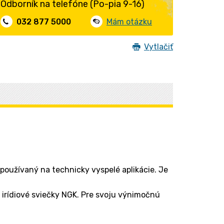
Odborník na telefóne (Po-pia 9-16)
032 877 5000
Mám otázku
Vytlačiť
 používaný na technicky vyspelé aplikácie. Je
irídiové sviečky NGK. Pre svoju výnimočnú