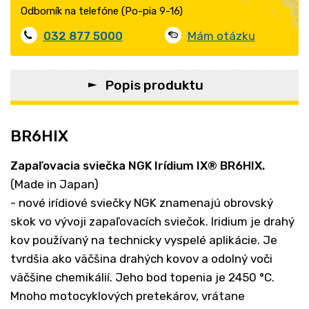
Odborník na telefóne (Po-pia 9-16)
032 877 5000
Mám otázku
Popis produktu
BR6HIX
Zapaľovacia sviečka NGK
Irídium IX
®
BR6HIX.
(Made in Japan)
- nové irídiové sviečky NGK znamenajú obrovský
skok vo vývoji zapaľovacích sviečok. Iridium je drahý
kov používaný na technicky vyspelé aplikácie. Je
tvrdšia ako väčšina drahých kovov a odolný voči
väčšine chemikálií. Jeho bod topenia je 2450 °C.
Mnoho motocyklových pretekárov, vrátane