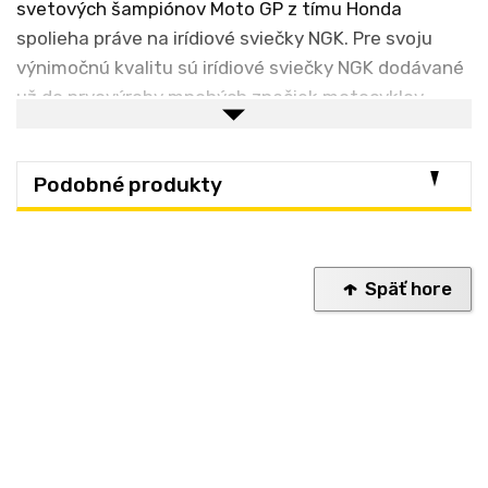
svetových šampiónov Moto GP z tímu Honda
spolieha práve na irídiové sviečky NGK. Pre svoju
výnimočnú kvalitu sú irídiové sviečky NGK dodávané
už do prvovýroby mnohých značiek motocyklov.
Základné výhody zapaľovacích sviečok NGK:
Podobné produkty
Lepšia efektivita zapaľovania
Lepšia akcelerácia
Rýchlejšie štartovanie a pokojnejší chod
Späť hore
Dlhšia životnosť
Nižšia spotreba paliva