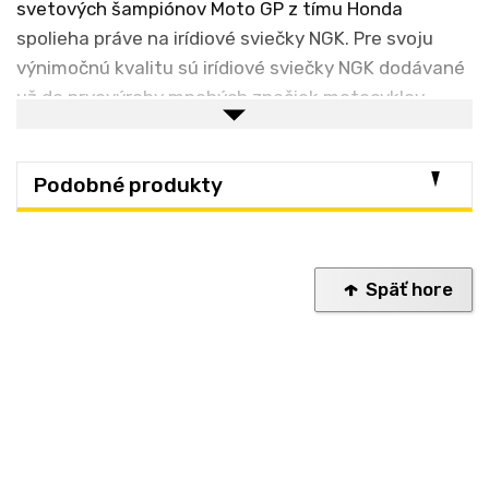
svetových šampiónov Moto GP z tímu Honda
spolieha práve na irídiové sviečky NGK. Pre svoju
výnimočnú kvalitu sú irídiové sviečky NGK dodávané
už do prvovýroby mnohých značiek motocyklov.
Základné výhody zapaľovacích sviečok NGK:
Podobné produkty
Lepšia efektivita zapaľovania
Lepšia akcelerácia
Rýchlejšie štartovanie a pokojnejší chod
Späť hore
Dlhšia životnosť
Nižšia spotreba paliva