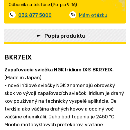
Odborník na telefóne (Po-pia 9-16)
032 877 5000
Mám otázku
Popis produktu
BKR7EIX
Zapaľovacia sviečka NGK
Irídium IX
®
BKR7EIX.
(Made in Japan)
- nové irídiové sviečky NGK znamenajú obrovský
skok vo vývoji zapaľovacích sviečok. Iridium je drahý
kov používaný na technicky vyspelé aplikácie. Je
tvrdšia ako väčšina drahých kovov a odolný voči
väčšine chemikálií. Jeho bod topenia je 2450 °C.
Mnoho motocyklových pretekárov, vrátane