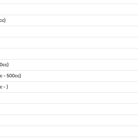
cc)
50cc)
c - 500cc)
c - )