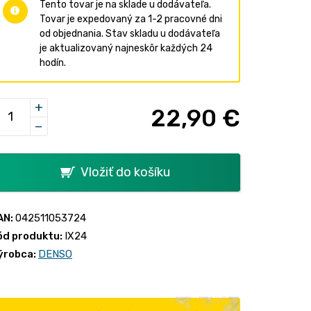
Tento tovar je na sklade u dodávateľa.
Tovar je expedovaný za 1-2 pracovné dni
od objednania. Stav skladu u dodávateľa
je aktualizovaný najneskôr každých 24
hodín.
+
22,90 €
−
Vložiť do košíku
AN:
042511053724
ód produktu:
IX24
ýrobca:
DENSO