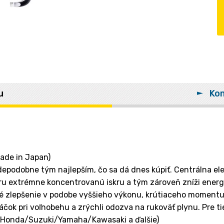
u
Kom
ade in Japan)
epodobne tým najlepším, čo sa dá dnes kúpiť. Centrálna elekt
 extrémne koncentrovanú iskru a tým zároveň zníži energe
 zlepšenie v podobe vyššieho výkonu, krútiaceho momentu, 
čok pri voľnobehu a zrýchli odozva na rukoväť plynu. Pre t
 (Honda/Suzuki/Yamaha/Kawasaki a ďalšie)