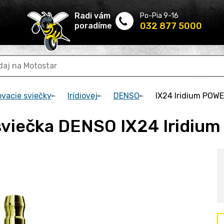
Radi vám
Po-Pia 9-16
032 877 5000
poradíme
ovacie sviečky
Irídiovej
DENSO
IX24 Iridium POW
 sviečka DENSO IX24 Iridi