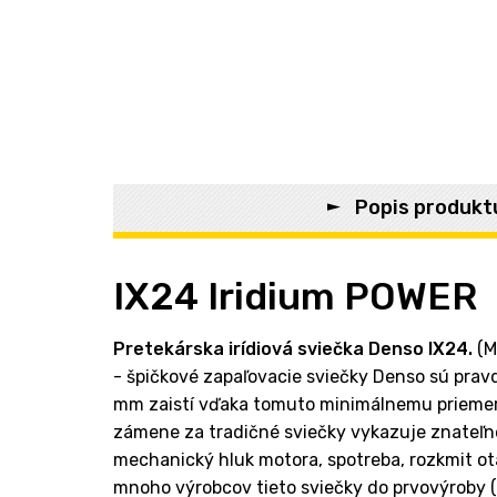
Popis produkt
IX24 Iridium POWER
Pretekárska irídiová sviečka Denso
IX24.
(M
- špičkové zapaľovacie sviečky Denso sú pravd
mm zaistí vďaka tomuto minimálnemu priemeru
zámene za tradičné sviečky vykazuje znateľné
mechanický hluk motora, spotreba, rozkmit otá
mnoho výrobcov tieto sviečky do prvovýroby