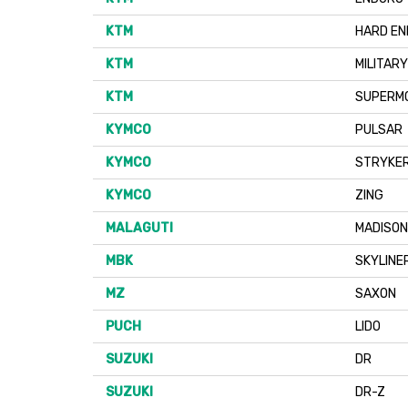
KTM
HARD E
KTM
MILITARY
KTM
SUPERM
KYMCO
PULSAR
KYMCO
STRYKE
KYMCO
ZING
MALAGUTI
MADISON
MBK
SKYLINE
MZ
SAXON
PUCH
LIDO
SUZUKI
DR
SUZUKI
DR-Z