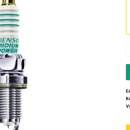
E
K
V