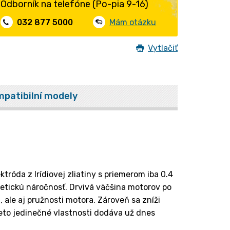
Odborník na telefóne (Po-pia 9-16)
032 877 5000
Mám otázku
Vytlačiť
patibilní modely
róda z Irídiovej zliatiny s priemerom iba 0.4
tickú náročnosť. Drvivá väčšina motorov po
ale aj pružnosti motora. Zároveň sa zníži
ieto jedinečné vlastnosti dodáva už dnes