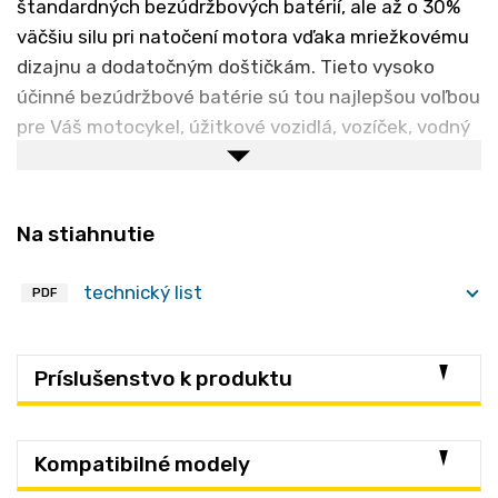
štandardných bezúdržbových batérií, ale až o 30%
väčšiu silu pri natočení motora vďaka mriežkovému
dizajnu a dodatočným doštičkám. Tieto vysoko
účinné bezúdržbové batérie sú tou najlepšou voľbou
pre Váš motocykel, úžitkové vozidlá, vozíček, vodný
čln či skúter.
Špecifikácia:
Na stiahnutie
Zaručene tesný dizajn nedáva prakticky žiadnu
šancu rozliatiu (po riadnej aktivácii)
technický list
PDF
Pokročilá olovo-kalcium technológia zaručí
vysoký výkon pri štartovaní
Sulfatačný obmedzovač dramaticky redukuje
Príslušenstvo k produktu
problém sulfatácie doštičiek (dlhšia životnosť)
Výnimočná odolnosť proti vibráciám (Yuasa
najspoľahlivejší akumulátor na trhu)
Kompatibilné modely
Nízke samovybíjanie 0,2% za deň
-
VRLA
akumulátory vydržia dlhšie nabité ako