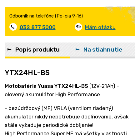
Odborník na telefóne (Po-pia 9-16)
032 877 5000
Mám otázku
Popis produktu
Na stiahnutie
YTX24HL-BS
Motobatéria Yuasa YTX24HL-BS
(12V-21Ah) -
olovený akumulátor High Performance
- bezúdržbový (MF) VRLA (ventilom riadený)
akumulátor nikdy nepotrebuje doplňovanie, avšak
stále vyžaduje periodické dobíjanie!
High Performance Super MF má všetky vlastnosti