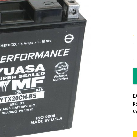
E
K
V