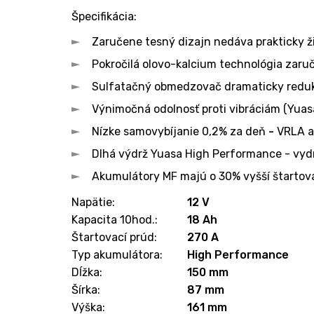
Špecifikácia:
Zaručene tesný dizajn nedáva prakticky žia
Pokročilá olovo-kalcium technológia zaruč
Sulfatačný obmedzovač dramaticky redukuj
Výnimočná odolnosť proti vibráciám (Yuasa
Nízke samovybíjanie 0,2% za deň
-
VRLA ak
Dlhá výdrž Yuasa High Performance - vydrž
Akumulátory MF majú o 30% vyšší štartov
Napätie:
12 V
Kapacita 10hod.:
18 Ah
Štartovací prúd:
270 A
Typ akumulátora:
High Performance
Dĺžka:
150 mm
Šírka:
87 mm
Výška:
161 mm