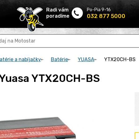
Radi vám
Po-Pia 9-16
032 877 5000
poradíme
térie a nabíjačky
Batérie
YUASA
YTX20CH-BS
a Yuasa YTX20CH-BS