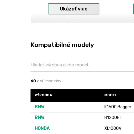
Ukázať viac
Kompatibilné modely
60
z 60 modelov
VÝROBCA
MODEL
BMW
K1600 Bagger
BMW
R1200RT
HONDA
XL1000V