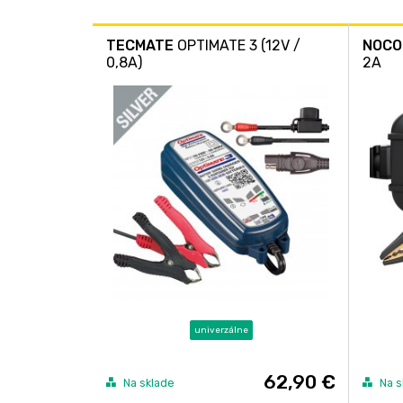
TECMATE
OPTIMATE 3 (12V /
NOCO
0,8A)
2A
univerzálne
62,90 €
Na sklade
Na s