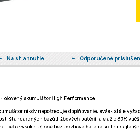
Na stiahnutie
Odporučené prísluše
 - olovený akumulátor High Performance
kumulátor nikdy nepotrebuje doplňovanie, avšak stále vyžadu
ti štandardných bezúdržbových batérií, ale až o 30% väčši
Tieto vysoko účinné bezúdržbové batérie sú tou najlepšou 