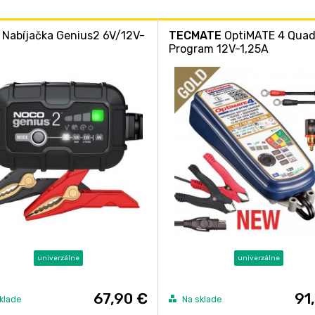
Nabíjačka Genius2 6V/12V-
TECMATE
OptiMATE 4 Qua
Program 12V-1,25A
univerzálne
univerzálne
67,90 €
91
klade
Na sklade