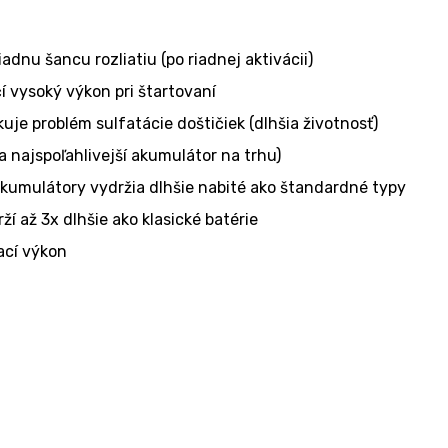
dnu šancu rozliatiu (po riadnej aktivácii)
í vysoký výkon pri štartovaní
e problém sulfatácie doštičiek (dlhšia životnosť)
 najspoľahlivejší akumulátor na trhu)
umulátory vydržia dlhšie nabité ako štandardné typy
í až 3x dlhšie ako klasické batérie
ací výkon