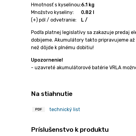
Hmotnosť s kyselinou:
6.1 kg
Množstvo kyseliny:
0.82 l
(+) pól / odvetranie:
L /
Podľa platnej legislatívy sa zakazuje predaj 
dobijeme. Akumulátory takto pripravujeme až
než dôjde k plnému dobitiu!
Upozornenie!
- uzavreté akumulátorové batérie VRLA možno
Na stiahnutie
technický list
PDF
Príslušenstvo k produktu