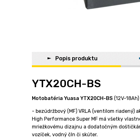
Popis produktu
YTX20CH-BS
Motobatéria Yuasa YTX20CH-BS
(12V-18Ah)
- bezúdržbový (MF) VRLA (ventilom riadený) a
High Performance Super MF má všetky vlastnos
mriežkovému dizajnu a dodatočným doštičkám. 
vozíček, vodný čln či skúter.