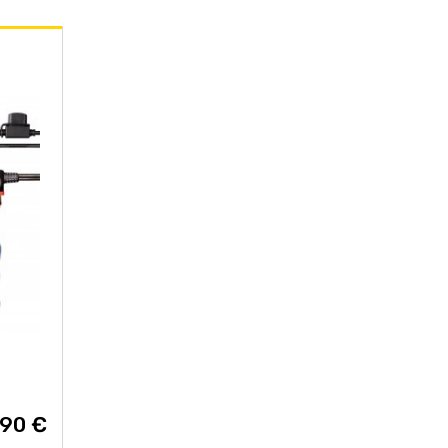
d
,90 €