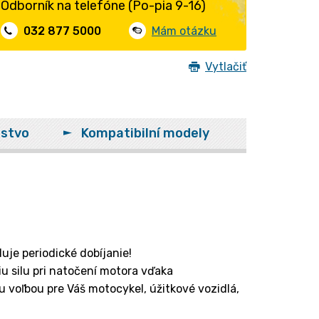
Odborník na telefóne (Po-pia 9-16)
032 877 5000
Mám otázku
Vytlačiť
nstvo
Kompatibilní modely
je periodické dobíjanie!
u silu pri natočení motora vďaka
voľbou pre Váš motocykel, úžitkové vozidlá,