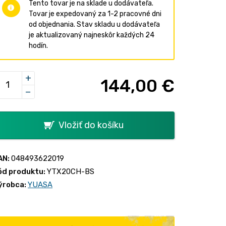
Tento tovar je na sklade u dodávateľa.
Tovar je expedovaný za 1-2 pracovné dni
od objednania. Stav skladu u dodávateľa
je aktualizovaný najneskôr každých 24
hodín.
+
144,00 €
−
Vložiť do košíku
AN:
048493622019
ód produktu:
YTX20CH-BS
ýrobca:
YUASA