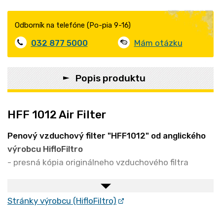
Odborník na telefóne (Po-pia 9-16)
032 877 5000
Mám otázku
Popis produktu
HFF 1012 Air Filter
Penový vzduchový filter "HFF1012" od anglického
výrobcu HifloFiltro
- presná kópia originálneho vzduchového filtra
Stránky výrobcu (HifloFiltro)