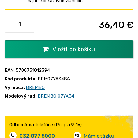
najneskôr každých 24 hodín.
36,40 €
Vložiť do košíku
EAN:
5700751012394
Kód produktu:
BRM07YA34SA
Výrobca:
BREMBO
Modelový rad:
BREMBO 07YA34
Odborník na telefóne (Po-pia 9-16)
032 877 5000
Mám otázku