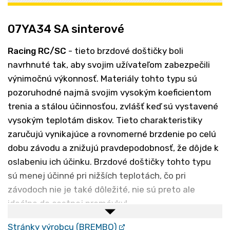
07YA34 SA sinterové
Racing RC/SC
- tieto brzdové doštičky boli
navrhnuté tak, aby svojim užívateľom zabezpečili
výnimočnú výkonnosť. Materiály tohto typu sú
pozoruhodné najmä svojim vysokým koeficientom
trenia a stálou účinnosťou, zvlášť keď sú vystavené
vysokým teplotám diskov. Tieto charakteristiky
zaručujú vynikajúce a rovnomerné brzdenie po celú
dobu závodu a znižujú pravdepodobnosť, že dôjde k
oslabeniu ich účinku. Brzdové doštičky tohto typu
sú menej účinné pri nižších teplotách, čo pri
závodoch nie je také dôležité, nie sú preto ale
ideálne do cestnej premávky!
RC - Kompozit určený len pre závodnú dráhu
Stránky výrobcu (BREMBO)